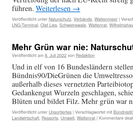
führen.
Weiterlesen
→
Veröffentlicht unter
Naturschutz
,
Verbände
,
Wattenmeer
|
Versch
LNG-Terminal
,
Olaf Lies
,
Schweinswale
,
Wattenrat
,
Wilhelmsha
Mehr Grün war nie: Naturschu
Veröffentlicht am
8. Juli 2022
von
Redaktion
Und in elf von 16 Bundesländern stelle
Bündnis90/DieGrünen die Umweltressor
außerhalb dieses vernetzten Parteibioto
Gedankengut Wurzeln geschlagen, schießt
Blüten und bildet Filz. Mehr grün war n
Veröffentlicht unter
Unsortiertes
|
Verschlagwortet mit
Bündnis9
Landwirtschaft
,
Ressorts
,
Umwelt
,
Wattenrat
|
Kommentare deakt