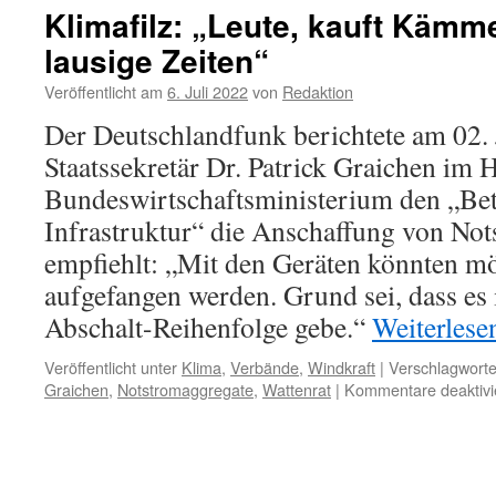
Klimafilz: „Leute, kauft Käm
lausige Zeiten“
Veröffentlicht am
6. Juli 2022
von
Redaktion
Der Deutschlandfunk berichtete am 02. 
Staatssekretär Dr. Patrick Graichen im
Bundeswirtschaftsministerium den „Betr
Infrastruktur“ die Anschaffung von No
empfiehlt: „Mit den Geräten könnten mö
aufgefangen werden. Grund sei, dass es 
Abschalt-Reihenfolge gebe.“
Weiterles
Veröffentlicht unter
Klima
,
Verbände
,
Windkraft
|
Verschlagworte
Graichen
,
Notstromaggregate
,
Wattenrat
|
Kommentare deaktivi