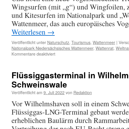
Wingsurfen (mit „g“) und Wingfoilen, 
und Kitesurfen im Nationalpark und „W
Wattenmeer, das auch europäisches Voge
Weiterlesen
→
Veröffentlicht unter
Naturschutz
,
Tourismus
,
Wattenmeer
|
Versc
Nationalpark Niedersächsisches Wattenmeer
,
Wattenrat
,
Weltna
für
Kommentare deaktiviert
Neue
Vogelscheuchen
im
Flüssiggasterminal in Wilhelm
Nationalpark
Schweinswale
Wattenmeer:
Wingfoiling
Veröffentlicht am
9. Juli 2022
von
Redaktion
Vor Wilhelmshaven soll in einem Schwe
Flüssiggas-LNG-Terminal gebaut werde
erheblichen Baulärm durch Rammarbeit
Vertreibung der nach EU-Recht streng 