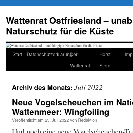
Zum
Inhalt
Wattenrat Ostfriesland – una
springen
Naturschutz für die Küste
Start
Datenschutzerklärung
Der
Horst
Imp
Wattenrat
Stern
Juli 2022
Archiv des Monats:
Neue Vogelscheuchen im Nati
Wattenmeer: Wingfoiling
Veröffentlicht am
23. Juli 2022
von
Redaktion
Und noch eine neue Vogelscheuchen-Tre