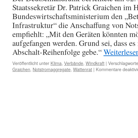
Staatssekretär Dr. Patrick Graichen im
Bundeswirtschaftsministerium den „Betr
Infrastruktur“ die Anschaffung von No
empfiehlt: „Mit den Geräten könnten mö
aufgefangen werden. Grund sei, dass es 
Abschalt-Reihenfolge gebe.“
Weiterles
Veröffentlicht unter
Klima
,
Verbände
,
Windkraft
|
Verschlagworte
Graichen
,
Notstromaggregate
,
Wattenrat
|
Kommentare deaktivi