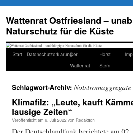
Zum
Inhalt
Wattenrat Ostfriesland – una
springen
Naturschutz für die Küste
Start
Datenschutzerklärung
Der
Horst
Imp
Wattenrat
Stern
Notstromaggregate
Schlagwort-Archiv:
Klimafilz: „Leute, kauft Käm
lausige Zeiten“
Veröffentlicht am
6. Juli 2022
von
Redaktion
Der Deutschlandfunk berichtete am 02. 