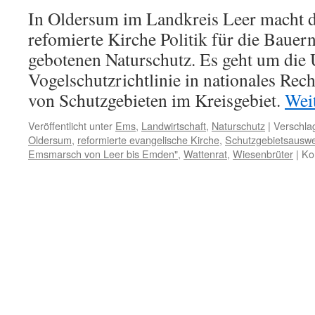
In Oldersum im Landkreis Leer macht d
refomierte Kirche Politik für die Bauer
gebotenen Naturschutz. Es geht um die
Vogelschutzrichtlinie in nationales Rec
von Schutzgebieten im Kreisgebiet.
Wei
Veröffentlicht unter
Ems
,
Landwirtschaft
,
Naturschutz
|
Verschla
Oldersum
,
reformierte evangelische Kirche
,
Schutzgebietsausw
Emsmarsch von Leer bis Emden"
,
Wattenrat
,
Wiesenbrüter
|
Ko