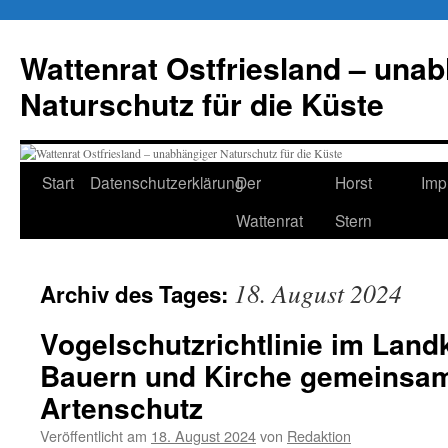
Zum
Inhalt
Wattenrat Ostfriesland – una
springen
Naturschutz für die Küste
Start
Datenschutzerklärung
Der
Horst
Imp
Wattenrat
Stern
18. August 2024
Archiv des Tages:
Vogelschutzrichtlinie im Landk
Bauern und Kirche gemeinsa
Artenschutz
Veröffentlicht am
18. August 2024
von
Redaktion