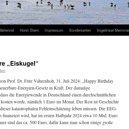
Wattenrat
Horst Stern
Impressum
Sonderseiten
Vogelinsel Memmer
re „Eiskugel“
tion
von Prof. Dr. Fritz Vahrenholt, 31. Juli 2024: „Happy Birthday
rneuerbare-Energien-Gesetz in Kraft. Der damalige
, dass die Energiewende in Deutschland einen durchschnittlichen
s kosten werde, nämlich 1 Euro im Monat. Der Rest ist Geschichte
it dieser katastrophalen Fehleinschätzung leben müssen. Die EEG-
n finanziert wird, hat im ersten Halbjahr 2024 etwa 10 Mrd. Euro
hnet sind das ca. 500 Euro, dafür kann man schon einige große