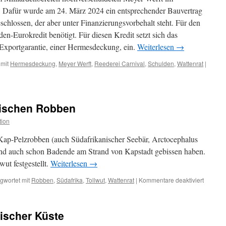
. Dafür wurde am 24. März 2024 ein entsprechender Bauvertrag
chlossen, der aber unter Finanzierungsvorbehalt steht. Für den
den-Eurokredit benötigt. Für diesen Kredit setzt sich das
Exportgarantie, einer Hermesdeckung, ein.
Weiterlesen
→
 mit
Hermesdeckung
,
Meyer Werft
,
Reederei Carnival
,
Schulden
,
Wattenrat
|
nischen Robben
tion
 Kap-Pelzrobben (auch Südafrikanischer Seebär, Arctocephalus
 und auch schon Badende am Strand von Kapstadt gebissen haben.
wut festgestellt.
Weiterlesen
→
für
gwortet mit
Robben
,
Südafrika
,
Tollwut
,
Wattenrat
|
Kommentare deaktiviert
Tollwut
bei
südafri
sischer Küste
Robben