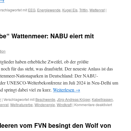
→
rschlagwortet mit
EEG
,
Energiewende
,
Kugel Eis
,
Trittin
,
Wattenrat
|
e“ Wattenmeer: NABU eiert mit
tion
ieder haben erhebliche Zweifel, ob der größte
och für das steht, was draufsteht. Der neueste Anlass ist das
attenmeer-Nationaparken in Deutschland: Der NABU-
ch der UNESCO-Welterbekonferenz im Juli 2024 in Neu-Delhi um
d springt dabei viel zu kurz.
Weiterlesen
→
r
|
Verschlagwortet mit
Beschwerde
,
Jörg-Andreas Krüger
,
Kabeltrassen
,
für
tenrat
,
Weltnaturerbe
,
Windenergie
,
Windkraft
|
Kommentare deaktiviert
UNESCO-
„Weltnature
Wattenmeer
 Heeren vom FVN besingt den Wolf von
NABU
eiert