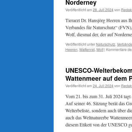
Norderney
Veröffentlicht am
28. Juli 2024
von
Redak
Tierarzt Dr. Hansjörg Heeren aus I
Verbandes für Naturschutz“ (FVN), 
Wolf, diesmal der, der auf Nordern
Veröffentlicht unter
Naturschutz
,
Verbänd
Heeren
,
Wattenrat
,
Wolf
|
Kommentare deak
UNESCO-Welterbekomit
Wattenmeer auf dem P
Veröffentlicht am
24. Juli 2024
von
Redak
Vom 21. bis zum 31. Juli 2024 tag
Auf seiner 46. Sitzung berät das G
Welterbeliste, sondern auch über d
auch das Weltnaturerbe Wattenmeer 
diesem Etikett von der UNESCO ge