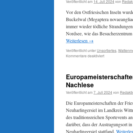
Veröffentlicht am
14. Juli 2024
von
Redak
Vor den Ostfriesischen Inseln wurd
Buckelwal (Megaptera novaeangliae
immer wieder tödliche Strandungen
Nordsee, wie das Besucherzentrum E
Weiterlesen
→
Veröffentlicht unter
Unsortiertes
,
Wattenm
für
Kommentare deaktiviert
Buckelwal
vor
ostfriesischer
Europameisterschaften
Küste
Nachlese
Veröffentlicht am
7. Juli 2024
von
Redakti
Die Europameisterschaften der Frie
Neuharlingersiel im Landkreis Wit
des traditionsreichen Sportevents an
darüber, dass der Austragungsort i
Neuharlingersiel stattfand.
Weiterle