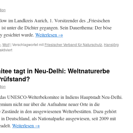
mit
tion
Beschwerd
hlow im Landkreis Aurich, 1. Vorsitzender des „Friesischen
ist unter die Dichter gegangen. Sein Dauerthema: Der böse
ey gesichtet wurde.
Weiterlesen
→
e
,
Wolf
|
Verschlagwortet mit
Friesischer Verband für Naturschutz
,
Hansjörg
für
tiviert
Tierarzt
Dr.
Hansjörg
ee tagt in Neu-Delhi: Weltnaturerbe
Heeren
vom
rüfstand?
FVN
tion
besingt
den
t das UNESCO-Welterbekomitee in Indiens Hauptstadt Neu-Delhi.
Wolf
von
remium nicht nur über die Aufnahme neuer Orte in die
Norderney
ie Zustände in den ausgewiesenen Welterbestätten. Dazu gehört
in Deutschland, als Nationalparke ausgewiesen, seit 2009 mit
adelt.
Weiterlesen
→