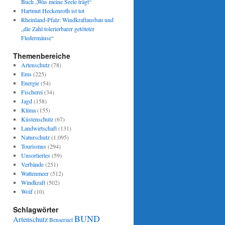
Buch „Was meine Seele trägt“
Hartmut Heckenroth ist tot
e
Rheinland-Pfalz: Windkraftausbau und
„die Zahl tolerierbarer getöteter
Fledermäuse“
Themenbereiche
Artenschutz
(78)
Ems
(225)
Energie
(54)
Fischerei
(34)
Jagd
(158)
Klima
(155)
Küstenschutz
(67)
Landwirtschaft
(131)
Naturschutz
(1.095)
Tourismus
(294)
Unsortiertes
(59)
Verbände
(251)
Wattenmeer
(512)
Windkraft
(502)
Wolf
(10)
Schlagwörter
BUND
Artenschutz
Bensersiel