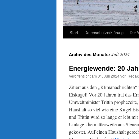
Start
Datenschutzerklärung
Der 
Juli 2024
Archiv des Monats:
Energiewende: 20 Jah
Veröffentlicht am
31. Juli 2024
von
Redak
Zitiert aus den „Klimanachrichten“ 
Eiskugel! Vor 20 Jahren trat das E
Umweltminister Trittin prophezeite
Haushalt so viel wie eine Kugel Ei
und Trittin wird so lange er lebt m
Umlage, die mittlerweile aus Steuer
gekostet. Auf einen Haushalt gerec