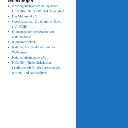
Verlinkungen
g
Arbeitsgemeinschaft Biologischer
Umweltschutz, 59505 Bad Sassendorf
Der Mellumrat e.V.
Gesellschaft zur Erhaltung der Eulen
e.V. (EGE)
Homepage der drei Wattenmeer-
Nationalparke
Klimanachrichten
Nationalpark Niedersächsisches
Wattenmeer
Naturschutzinitiative e.V.
NLWKN (Niedersächsischer
Landesbetrieb für Wasserwirtschaft,
Küsten- und Naturschutz)
orm
üche
legung
wiesen