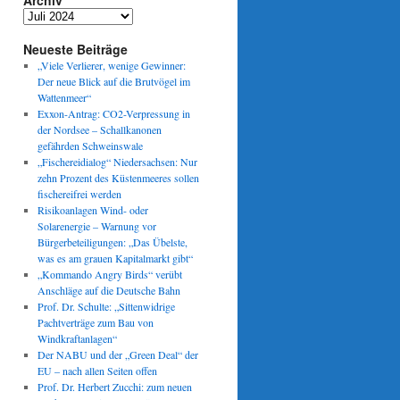
Archiv
Archiv
Neueste Beiträge
„Viele Verlierer, wenige Gewinner:
Der neue Blick auf die Brutvögel im
Wattenmeer“
Exxon-Antrag: CO2-Verpressung in
der Nordsee – Schallkanonen
gefährden Schweinswale
„Fischereidialog“ Niedersachsen: Nur
zehn Prozent des Küstenmeeres sollen
fischereifrei werden
Risikoanlagen Wind- oder
Solarenergie – Warnung vor
Bürgerbeteiligungen: „Das Übelste,
was es am grauen Kapitalmarkt gibt“
„Kommando Angry Birds“ verübt
Anschläge auf die Deutsche Bahn
Prof. Dr. Schulte: „Sittenwidrige
Pachtverträge zum Bau von
Windkraftanlagen“
rbe“
Der NABU und der „Green Deal“ der
:
EU – nach allen Seiten offen
Prof. Dr. Herbert Zucchi: zum neuen