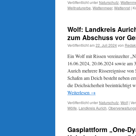
Veröffentlicht unter
Naturschutz
,
Wattenm
Weltnaturerbe
,
Wattenmeer
,
Wattenrat
|
K
Wolf: Landkreis Auri
zum Abschuss vor Ge
Veröffentlicht am
22. Juli 2024
von
Redak
Ein Wolf mit Rissen vereinzelter „N
16.06.2024, 20.06.2024 sowie am 3
Aurich mehrere Rissereignisse vo
Schafen am Deich besteht neben erns
die Deichsicherheit beeinträchtigt w
Weiterlesen
→
Veröffentlicht unter
Naturschutz
,
Wolf
|
Ver
Wölfe
,
Landkreis Aurich
,
Oberverwaltungs
Gasplattform „One-Dy