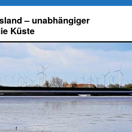
esland – unabhängiger
die Küste