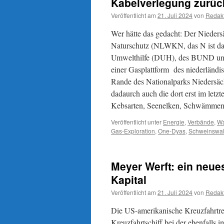
Kabelverlegung zurü
Veröffentlicht am
21. Juli 2024
von
Redak
Wer hätte das gedacht: Der Nieders
Naturschutz (NLWKN, das N ist das
Umwelthilfe (DUH), des BUND und 
einer Gasplattform des niederlän
Rande des Nationalparks Niedersä
dadaurch auch die dort erst im letz
Kebsarten, Seenelken, Schwämmen,
Veröffentlicht unter
Energie
,
Verbände
,
Wa
Gas-Exploration
,
One-Dyas
,
Schweinswa
Meyer Werft: ein neue
Kapital
Veröffentlicht am
21. Juli 2024
von
Redak
Die US-amerikanische Kreuzfahrtreed
Kreuzfahrtschiff bei der ebenfalls