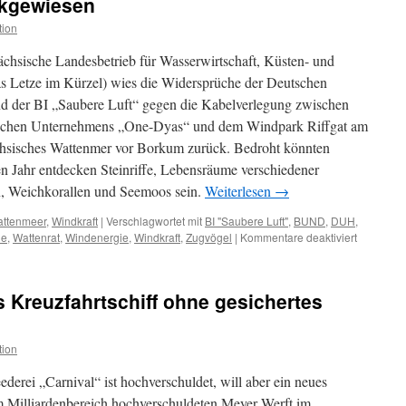
ckgewiesen
Ausnahmegenehmigun
tion
zum
Abschuss
ächsische Landesbetrieb für Wasserwirtschaft, Küsten- und
vor
Gerichten
 Letze im Kürzel) wies die Widersprüche der Deutschen
der BI „Saubere Luft“ gegen die Kabelverlegung zwischen
dischen Unternehmens „One-Dyas“ und dem Windpark Riffgat am
chsisches Wattenmer vor Borkum zurück. Bedroht könnten
ten Jahr entdecken Steinriffe, Lebensräume verschiedener
 Weichkorallen und Seemoos sein.
Weiterlesen
→
ttenmeer
,
Windkraft
|
Verschlagwortet mit
BI "Saubere Luft"
,
BUND
,
DUH
,
für
le
,
Wattenrat
,
Windenergie
,
Windkraft
,
Zugvögel
|
Kommentare deaktiviert
Gasplattf
„One-
Dyas“
s Kreuzfahrtschiff ohne gesichertes
vor
Borkum:
Widerspr
tion
gegen
Kabelver
erei „Carnival“ ist hochverschuldet, will aber ein neues
zurückge
 im Milliardenbereich hochverschuldeten Meyer Werft im