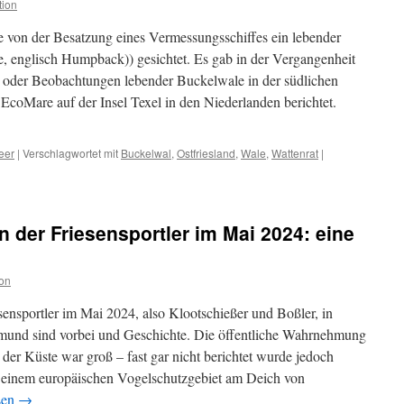
tion
e von der Besatzung eines Vermessungsschiffes ein lebender
, englisch Humpback)) gesichtet. Es gab in der Vergangenheit
 oder Beobachtungen lebender Buckelwale in der südlichen
coMare auf der Insel Texel in den Niederlanden berichtet.
eer
|
Verschlagwortet mit
Buckelwal
,
Ostfriesland
,
Wale
,
Wattenrat
|
 der Friesensportler im Mai 2024: eine
on
sensportler im Mai 2024, also Klootschießer und Boßler, in
tmund sind vorbei und Geschichte. Die öffentliche Wahrnehmung
 der Küste war groß – fast gar nicht berichtet wurde jedoch
n einem europäischen Vogelschutzgebiet am Deich von
sen
→