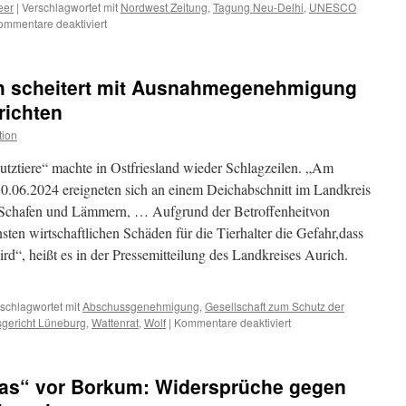
eer
|
Verschlagwortet mit
Nordwest Zeitung
,
Tagung Neu-Delhi
,
UNESCO
für
ommentare deaktiviert
UNESCO-
Welterbekomitee
tagt
ch scheitert mit Ausnahmegenehmigung
in
Neu-
richten
Delhi:
tion
Weltnaturerbe
Wattenmeer
utztiere“ machte in Ostfriesland wieder Schlagzeilen. „Am
auf
dem
0.06.2024 ereigneten sich an einem Deichabschnitt im Landkreis
Prüfstand?
n Schafen und Lämmern, … Aufgrund der Betroffenheitvon
ten wirtschaftlichen Schäden für die Tierhalter die Gefahr,dass
ird“, heißt es in der Pressemitteilung des Landkreises Aurich.
schlagwortet mit
Abschussgenehmigung
,
Gesellschaft zum Schutz der
für
gericht Lüneburg
,
Wattenrat
,
Wolf
|
Kommentare deaktiviert
Wolf:
Landkreis
Aurich
as“ vor Borkum: Widersprüche gegen
scheitert
mit