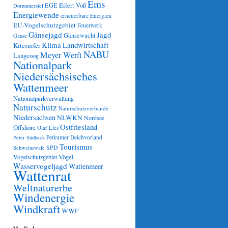
Ems
Eilert Voß
EGE
Dornumersiel
Energiewende
erneuerbare Energien
EU-Vogelschutzgebiet
Feuerwerk
Gänsejagd
Jagd
Gänsewacht
Gänse
Klima
Landwirtschaft
Kitesurfer
NABU
Meyer Werft
Langeoog
Nationalpark
Niedersächsisches
Wattenmeer
Nationalparkverwaltung
Naturschutz
Naturschutzverbände
Niedersachsen
NLWKN
Nordsee
Ostfriesland
Offshore
Olaf Lies
Petkumer Deichvorland
Peter Südbeck
Tourismus
SPD
Schweinswale
Vögel
Vogelschutzgebiet
Wasservogeljagd
Wattenmeer
Wattenrat
Weltnaturerbe
Windenergie
Windkraft
WWF