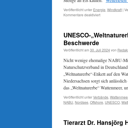
Menge an Eis kaufen.“
Weiterlesen
Veröffentlicht unter
Energie
,
Windkraft
|
Ve
für
Kommentare deaktiviert
Energiewende:
20
Jahre
UNESCO-„Weltnaturerb
„Eiskugel“
Beschwerde
Veröffentlicht am
30. Juli 2024
von
Redak
Nicht wenige ehemalige NABU-Mitgl
Naturschutzverband in Deutschland n
„Weltnaturerbe“-Etikett auf den W
Niedersachsen sorgt sich anlässli
das „Weltnaturerbe“ Wattenmeer, un
Veröffentlicht unter
Verbände
,
Wattenmee
NABU
,
Nordsee
,
Offshore
,
UNESCO
,
Wat
Tierarzt Dr. Hansjörg