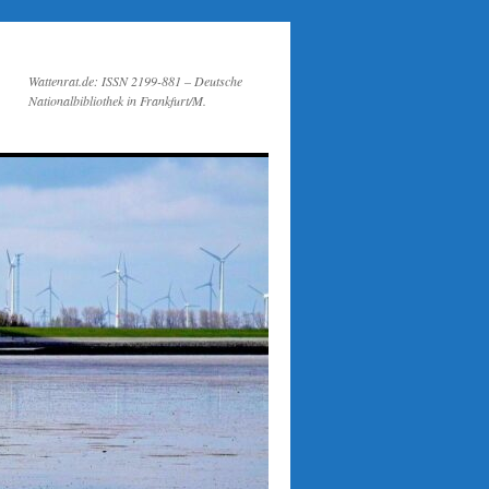
Wattenrat.de: ISSN 2199-881 – Deutsche
Nationalbibliothek in Frankfurt/M.