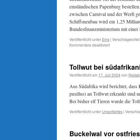
emsländischen Papenburg bestellen
zwischen Carnival und der Werft ges
Schiffsneubau wird ein 1,25 Milliar
Bundesfinanzministerium mit einer 
Veröffentlicht unter
Ems
|
Verschlagwortet
für
Kommentare deaktiviert
Meyer
Werft:
ein
Tollwut bei südafrika
neues
Kreuzfahrtschiff
Veröffentlicht am
17. Juli 2024
von
Redak
ohne
gesichertes
Aus Südafrika wird berichtet, dass
Kapital
pusillus) an Tollwut erkrankt sind
Bei bisher elf Tieren wurde die Toll
Veröffentlicht unter
Unsortiertes
|
Verschla
Buckelwal vor ostfrie