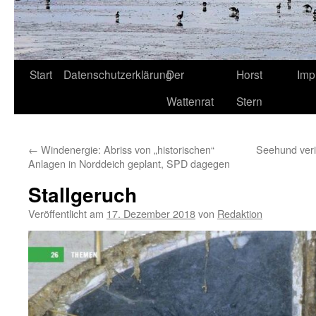
Start
Datenschutzerklärung
Der
Horst
Imp
Wattenrat
Stern
←
Windenergie: Abriss von „historischen“
Seehund verir
Anlagen in Norddeich geplant, SPD dagegen
Stallgeruch
Veröffentlicht am
17. Dezember 2018
von
Redaktion