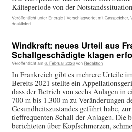
Kälteperiode von der Notstandssituatio
Veröffentlicht unter
Energie
|
Verschlagwortet mit
Gasspeicher
,
für
deaktiviert
Prof.
Dr.
Fritz
Windkraft: neues Urteil aus Fr
Vahrenholt:
Schallgeschädigte klagen erfo
Die
Gasspeicher
Veröffentlicht am
6. Februar 2026
von
Redaktion
leeren
sich
In Frankreich gibt es mehrere Urteile i
–
Bereits 2021 stellte ein Appellationsgeri
auf
dem
dass der Betrieb von sechs Anlagen in 
Weg
700 m bis 1.300 m zu Veränderungen d
zur
Notsituation
Gesundheitszustandes geführt habe, zu
tieffrequenten Schall der Anlagen. Die 
berichteten über Kopfschmerzen, schme