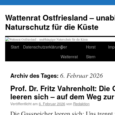
Zum
Inhalt
Wattenrat Ostfriesland – una
springen
Naturschutz für die Küste
Start
Datenschutzerklärung
Der
Horst
Imp
Wattenrat
Stern
6. Februar 2026
Archiv des Tages:
Prof. Dr. Fritz Vahrenholt: Di
leeren sich – auf dem Weg zur
Veröffentlicht am
6. Februar 2026
von
Redaktion
Die Gasspeicher leeren sich: Uns trennt