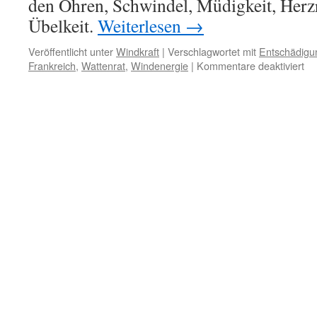
den Ohren, Schwindel, Müdigkeit, Herzr
Übelkeit.
Weiterlesen
→
Veröffentlicht unter
Windkraft
|
Verschlagwortet mit
Entschädigu
für
Frankreich
,
Wattenrat
,
Windenergie
|
Kommentare deaktiviert
Wi
ne
Urt
au
Fr
–
Sc
kl
erf