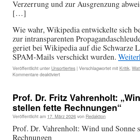
Verzerrung und zur Ausgrenzung abwe
[…]
Wie wahr, Wikipedia entwickelte sich 
zur intransparenten Propagandaschleude
geriet bei Wikipedia auf die Schwarze Li
SPAM-Mails verschickt wurden.
Weiter
Veröffentlicht unter
Unsortiertes
|
Verschlagwortet mit
Kritik
,
Wat
für
Kommentare deaktiviert
Kritik
an
Wikipedia
Prof. Dr. Fritz Vahrenholt: „W
vom
stellen fette Rechnungen“
Mitbegründer:
Verzerrungen,
Veröffentlicht am
17. März 2026
von
Redaktion
Bevorzugungen
und
Prof. Dr. Vahrenholt: Wind und Sonne st
Schwarze
Rechnungen
Liste