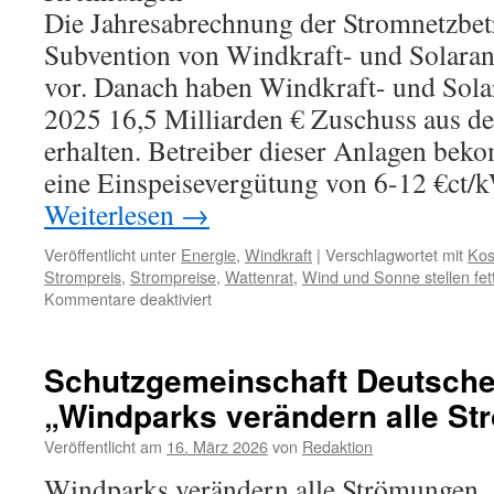
Die Jahresabrechnung der Stromnetzbetr
Subvention von Windkraft- und Solaranl
vor. Danach haben Windkraft- und Solar
2025 16,5 Milliarden € Zuschuss aus 
erhalten. Betreiber dieser Anlagen bek
eine Einspeisevergütung von 6-12 €ct/k
Weiterlesen
→
Veröffentlicht unter
Energie
,
Windkraft
|
Verschlagwortet mit
Kos
Strompreis
,
Strompreise
,
Wattenrat
,
Wind und Sonne stellen fe
für
Kommentare deaktiviert
Prof.
Dr.
Fritz
Schutzgemeinschaft Deutsche
Vahrenholt:
„Windparks verändern alle S
„Wind
und
Veröffentlicht am
16. März 2026
von
Redaktion
Sonne
stellen
Windparks verändern alle Strömungen