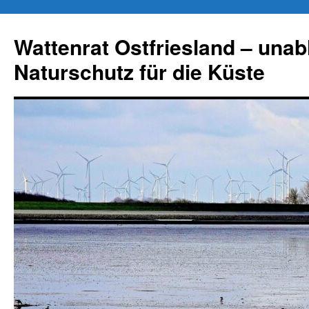
Zum
Inhalt
Wattenrat Ostfriesland – una
springen
Naturschutz für die Küste