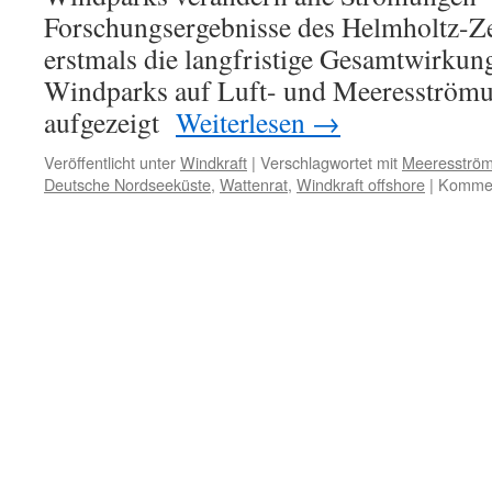
fette
Forschungsergebnisse des Helmholtz-
Rechnungen“
erstmals die langfristige Gesamtwirkun
Windparks auf Luft- und Meeresströmu
aufgezeigt
Weiterlesen
→
Veröffentlicht unter
Windkraft
|
Verschlagwortet mit
Meeresströ
Deutsche Nordseeküste
,
Wattenrat
,
Windkraft offshore
|
Komment