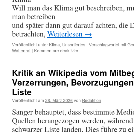
Will man das Klima gut beschreiben, m
man betreiben
und später dann gut darauf achten, die 
betrachten,
Weiterlesen
→
Veröffentlicht unter
Klima
,
Unsortiertes
|
Verschlagwortet mit
Ged
für
Wattenrat
|
Kommentare deaktiviert
Prof.
Dr.
Herbert
Kritik an Wikipedia vom Mitbe
Zucchi:
Verzerrungen, Bevorzugunge
ein
Gedicht
Liste
zum
Klima
Veröffentlicht am
28. März 2026
von
Redaktion
Sanger behauptet, dass bestimmte Medie
Quellen herangezogen werden, während 
schwarzer Liste landen. Dies führe zu e