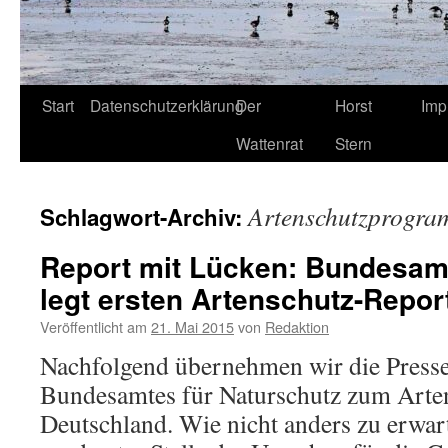
Start
Datenschutzerklärung
Der
Horst
Imp
Wattenrat
Stern
Artenschutzprogr
Schlagwort-Archiv:
Report mit Lücken: Bundesamt
legt ersten Artenschutz-Repor
Veröffentlicht am
21. Mai 2015
von
Redaktion
Nachfolgend übernehmen wir die Presse
Bundesamtes für Naturschutz zum Arten
Deutschland. Wie nicht anders zu erwar