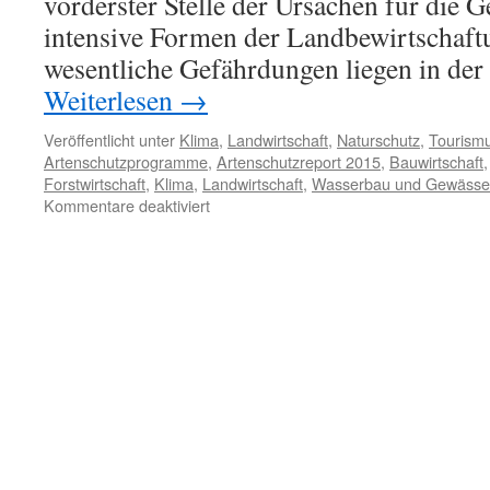
vorderster Stelle der Ursachen für die 
intensive Formen der Landbewirtschaft
wesentliche Gefährdungen liegen in der
Weiterlesen
→
Veröffentlicht unter
Klima
,
Landwirtschaft
,
Naturschutz
,
Tourism
Artenschutzprogramme
,
Artenschutzreport 2015
,
Bauwirtschaft
Forstwirtschaft
,
Klima
,
Landwirtschaft
,
Wasserbau und Gewässer
für
Kommentare deaktiviert
Report
mit
Lücken:
Bundesamt
für
Naturschutz
legt
ersten
Artenschutz-
Report
vor