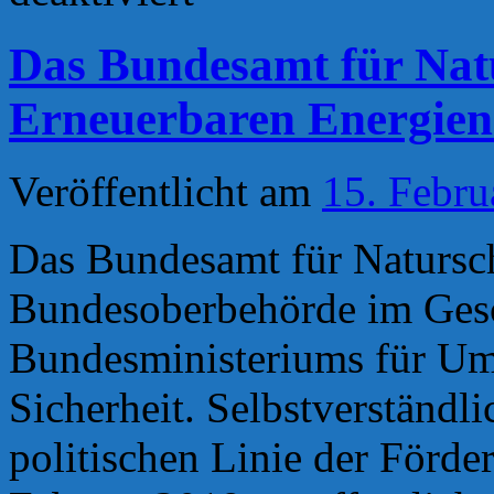
Lage
der
Das Bundesamt für Nat
Natur
in
Deutschland
Erneuerbaren Energien
´
–
Bericht
aus
Veröffentlicht am
15. Febru
dem
Bundesumweltministerium
und
Das Bundesamt für Natursch
dem
Bundesamt
für
Bundesoberbehörde im Gesc
Naturschutz
Bundesministeriums für Um
Sicherheit. Selbstverständli
politischen Linie der Förd