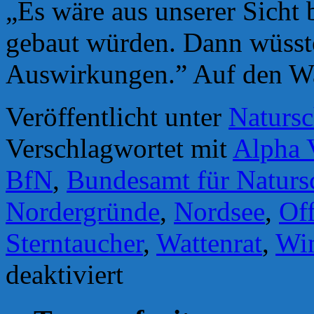
„Es wäre aus unserer Sicht
gebaut würden. Dann wüsst
Auswirkungen.” Auf den Wa
Veröffentlicht unter
Natursc
Verschlagwortet mit
Alpha 
BfN
,
Bundesamt für Naturs
Nordergründe
,
Nordsee
,
Of
Sterntaucher
,
Wattenrat
,
Win
für
deaktiviert
Offshore-
Windenergie:
Bundesamt