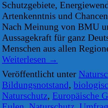
Schutzgebiete, Energiewen
Artenkenntnis und Chancen d
Nach Meinung von BMU und 
Aussagekraft für ganz Deuts
Menschen aus allen Regione
Weiterlesen
→
Veröffentlicht unter
Natursc
Bildungsnotstand
,
biologisc
Naturschutz
,
Europäische Ge
Eulen
,
Naturschutz
,
Umfrag