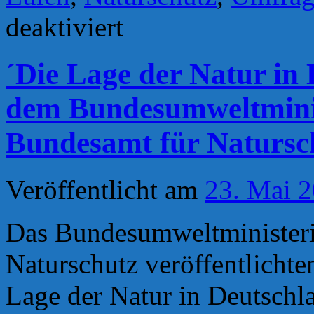
für
deaktiviert
Bildungs(not)stand
im
Naturschutz
´Die Lage der Natur in 
dem Bundesumweltmini
Bundesamt für Natursc
Veröffentlicht am
23. Mai 
Das Bundesumweltminister
Naturschutz veröffentlicht
Lage der Natur in Deutschl