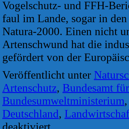
Vogelschutz- und FFH-Berich
faul im Lande, sogar in de
Natura-2000. Einen nicht u
Artenschwund hat die indust
gefördert von der Europäis
Veröffentlicht unter
Natursc
Artenschutz
,
Bundesamt für
Bundesumweltministerium
Deutschland
,
Landwirtschaf
für
deaktiviert
´Die