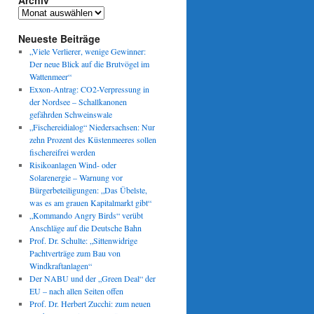
Archiv
Archiv
Neueste Beiträge
„Viele Verlierer, wenige Gewinner:
Der neue Blick auf die Brutvögel im
Wattenmeer“
Exxon-Antrag: CO2-Verpressung in
der Nordsee – Schallkanonen
gefährden Schweinswale
„Fischereidialog“ Niedersachsen: Nur
zehn Prozent des Küstenmeeres sollen
fischereifrei werden
Risikoanlagen Wind- oder
Solarenergie – Warnung vor
Bürgerbeteiligungen: „Das Übelste,
was es am grauen Kapitalmarkt gibt“
„Kommando Angry Birds“ verübt
Anschläge auf die Deutsche Bahn
Prof. Dr. Schulte: „Sittenwidrige
Pachtverträge zum Bau von
Windkraftanlagen“
Der NABU und der „Green Deal“ der
EU – nach allen Seiten offen
Prof. Dr. Herbert Zucchi: zum neuen