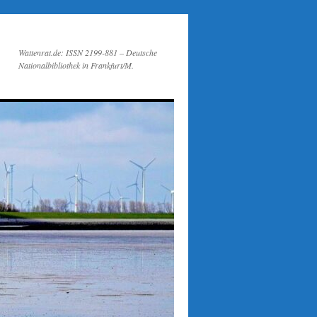
Wattenrat.de: ISSN 2199-881 – Deutsche
Nationalbibliothek in Frankfurt/M.