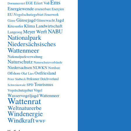
Ems
Eilert Voß
EGE
Dornumersiel
Energiewende
erneuerbare Energien
EU-Vogelschutzgebiet
Feuerwerk
Gänsejagd
Jagd
Gänsewacht
Gänse
Klima
Landwirtschaft
Kitesurfer
NABU
Meyer Werft
Langeoog
Nationalpark
Niedersächsisches
Wattenmeer
Nationalparkverwaltung
Naturschutz
Naturschutzverbände
Niedersachsen
NLWKN
Nordsee
Ostfriesland
Offshore
Olaf Lies
Petkumer Deichvorland
Peter Südbeck
Tourismus
SPD
Schweinswale
Vögel
Vogelschutzgebiet
Wasservogeljagd
Wattenmeer
Wattenrat
Weltnaturerbe
Windenergie
Windkraft
WWF