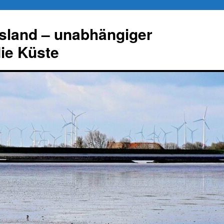
esland – unabhängiger
die Küste