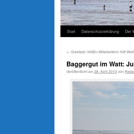
Start
Datenschutzerklärung
Der 
←
Greetsiel: NABU-Mitarbeiterin hilft We
Baggergut im Watt: J
Veröffentlicht am
28. April 2010
von
Reda