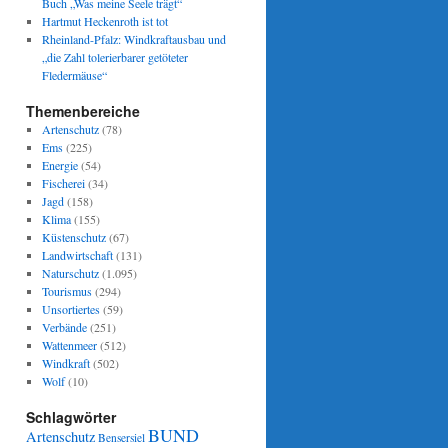
Buch „Was meine Seele trägt“
Hartmut Heckenroth ist tot
Rheinland-Pfalz: Windkraftausbau und
„die Zahl tolerierbarer getöteter
Fledermäuse“
Themenbereiche
Artenschutz
(78)
Ems
(225)
Energie
(54)
Fischerei
(34)
Jagd
(158)
Klima
(155)
Küstenschutz
(67)
Landwirtschaft
(131)
Naturschutz
(1.095)
Tourismus
(294)
Unsortiertes
(59)
Verbände
(251)
Wattenmeer
(512)
Windkraft
(502)
Wolf
(10)
Schlagwörter
BUND
Artenschutz
Bensersiel