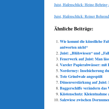
Juist, Hafenschlick: Heino Behring
Juist, Hafenschlick: Reiner Behrend
Ähnliche Beiträge:
Wie kommt die künstliche Fah
antworten nicht“
Juist: „Blühwiesen“ und „Fal
Feuerwerk auf Juist: Man läs
Vareler Papierabwässer: mit
Norderney: Inselsicherung du
Tote Grindwale angespült
Dünenverstärkung auf Juist: K
Baggerschiffe verändern das 
Küstenschutz: Kleientnahme a
Salzwiese zwischen Dornumersi