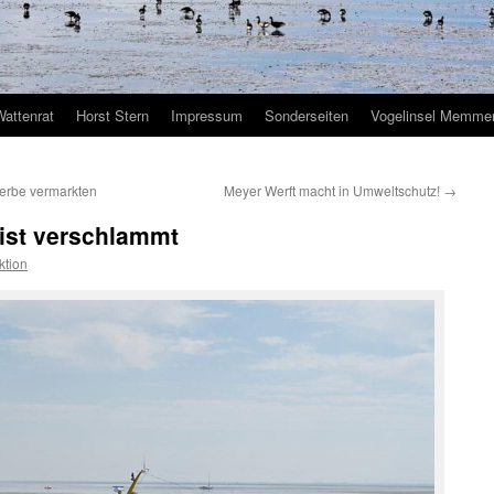
Wattenrat
Horst Stern
Impressum
Sonderseiten
Vogelinsel Memmer
lterbe vermarkten
Meyer Werft macht in Umweltschutz!
→
uist verschlammt
ktion