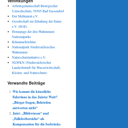
Verlinkungen
Arbeitsgemeinschaft Biologischer
Umweltschutz, 59505 Bad Sassendorf
Der Mellumrat e.V.
Gesellschaft zur Erhaltung der Eulen
e.V. (EGE)
Homepage der drei Wattenmeer-
Nationalparke
Klimanachrichten
Nationalpark Niedersächsisches
Wattenmeer
Naturschutzinitiative e.V.
NLWKN (Niedersächsischer
Landesbetrieb für Wasserwirtschaft,
Küsten- und Naturschutz)
Verwandte Beiträge
Wie kommt die künstliche
Fahrrinne in das Juister Watt?
„Bürger fragen, Behörden
antworten nicht“
Juist: „Blühwiesen“ und
„Fallobstbereiche“ als
Kompensation für die Seebrücke