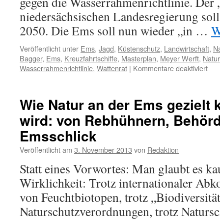
gegen die Wasserrahmenrichtlinie. Der
niedersächsischen Landesregierung soll
2050. Die Ems soll nun wieder „in …
W
Veröffentlicht unter
Ems
,
Jagd
,
Küstenschutz
,
Landwirtschaft
,
Na
Bagger
,
Ems
,
Kreuzfahrtschiffe
,
Masterplan
,
Meyer Werft
,
Natur
für
Wasserrahmenrichtlinie
,
Wattenrat
|
Kommentare deaktiviert
Mas
Ems
NL
Wie Natur an der Ems gezielt 
Nat
wird: von Rebhühnern, Behörd
ode
Pro
Emsschlick
Veröffentlicht am
3. November 2013
von
Redaktion
Statt eines Vorwortes: Man glaubt es kau
Wirklichkeit: Trotz internationaler A
von Feuchtbiotopen, trotz „Biodiversit
Naturschutzverordnungen, trotz Natursc