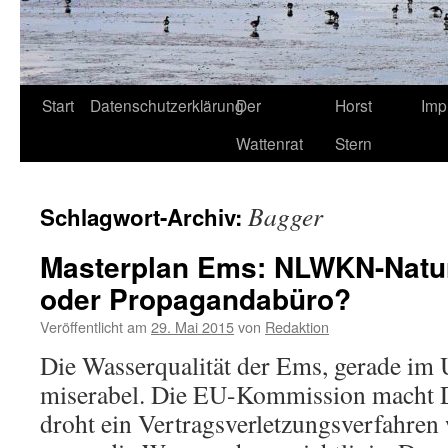
Start
Datenschutzerklärung
Der
Horst
Imp
Wattenrat
Stern
Bagger
Schlagwort-Archiv:
Masterplan Ems: NLWKN-Natur
oder Propagandabüro?
Veröffentlicht am
29. Mai 2015
von
Redaktion
Die Wasserqualität der Ems, gerade im U
miserabel. Die EU-Kommission macht 
droht ein Vertragsverletzungsverfahren