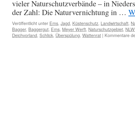
vieler Naturschutzverbände – in Nieders
der Zahl: Die Naturvernichtung in …
W
Veröffentlicht unter
Ems
,
Jagd
,
Küstenschutz
,
Landwirtschaft
,
Na
Bagger
,
Baggergut
,
Ems
,
Meyer Werft
,
Naturschutzgebiet
,
NLW
Deichvorland
,
Schlick
,
Überspülung
,
Wattenrat
|
Kommentare dea