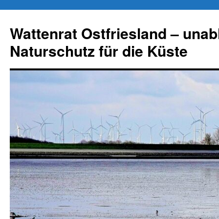
Zum
Inhalt
Wattenrat Ostfriesland – una
springen
Naturschutz für die Küste