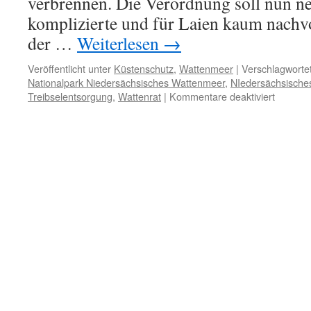
verbrennen. Die Verordnung soll nun ne
komplizierte und für Laien kaum nachv
der …
Weiterlesen
→
Veröffentlicht unter
Küstenschutz
,
Wattenmeer
|
Verschlagwortet
Nationalpark Niedersächsisches Wattenmeer
,
NIedersächsische
für
Treibselentsorgung
,
Wattenrat
|
Kommentare deaktiviert
Neue
Brennve
Treibsel
darf
wieder
verbran
werden