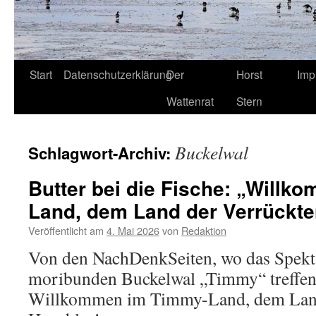
Start
Datenschutzerklärung
Der
Horst
Imp
Wattenrat
Stern
Buckelwal
Schlagwort-Archiv:
Butter bei die Fische: „Will
Land, dem Land der Verrückte
Veröffentlicht am
4. Mai 2026
von
Redaktion
Von den NachDenkSeiten, wo das Spekt
moribunden Buckelwal „Timmy“ treffend
Willkommen im Timmy-Land, dem Land