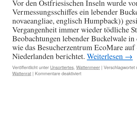
Vor den Ostfriesischen Inseln wurde vo
Timmy-
Land,
Vermessungsschiffes ein lebender Buck
dem
novaeangliae, englisch Humpback)) gesic
Land
der
Vergangenheit immer wieder tödliche S
Verrückten
Beobachtungen lebender Buckelwale in 
und
wie das Besucherzentrum EcoMare auf d
Heuchler!“
Niederlanden berichtet.
Weiterlesen
→
Veröffentlicht unter
Unsortiertes
,
Wattenmeer
|
Verschlagwortet 
für
Wattenrat
|
Kommentare deaktiviert
Buckelwal
vor
ostfriesischer
Küste