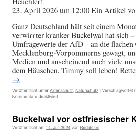
Heuchler!
23. April 2026 um 12:00 Ein Artikel vo
Ganz Deutschland hält seit einem Mona
verwirrter kranker Buckelwal hat sich –
Umfragewerte der AfD – an die flachen 
Mecklenburg-Vorpommerns gewagt, und
Medien und anscheinend auch viele uns
dem Häuschen. Timmy soll leben! Rett
→
Veröffentlicht unter
Artenschutz
,
Naturschutz
|
Verschlagwortet m
für
Kommentare deaktiviert
Butter
bei
die
Buckelwal vor ostfriesischer 
Fische:
„Willkommen
Veröffentlicht am
14. Juli 2024
von
Redaktion
im