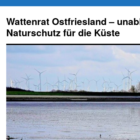
Zum
Inhalt
Wattenrat Ostfriesland – una
springen
Naturschutz für die Küste