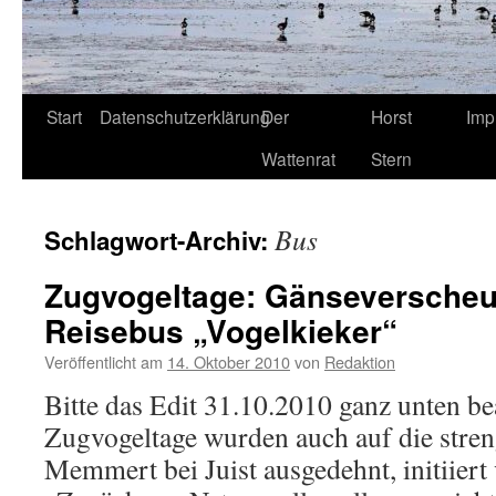
Start
Datenschutzerklärung
Der
Horst
Imp
Wattenrat
Stern
Bus
Schlagwort-Archiv:
Zugvogeltage: Gänseversche
Reisebus „Vogelkieker“
Veröffentlicht am
14. Oktober 2010
von
Redaktion
Bitte das Edit 31.10.2010 ganz unten be
Zugvogeltage wurden auch auf die stren
Memmert bei Juist ausgedehnt, initii