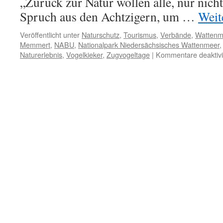
„Zurück zur Natur wollen alle, nur nich
Spruch aus den Achtzigern, um …
Weit
Veröffentlicht unter
Naturschutz
,
Tourismus
,
Verbände
,
Wattenm
Memmert
,
NABU
,
Nationalpark Niedersächsisches Wattenmeer
Naturerlebnis
,
Vogelkieker
,
Zugvogeltage
|
Kommentare deaktivi