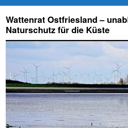
Zum
Inhalt
Wattenrat Ostfriesland – una
springen
Naturschutz für die Küste