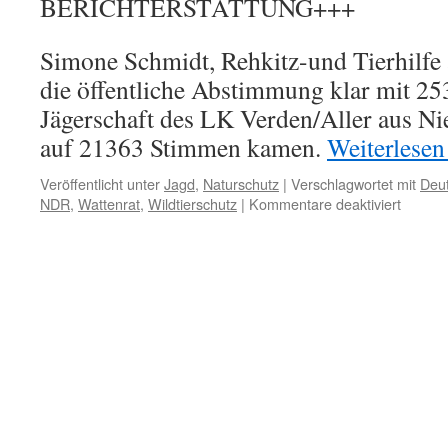
BERICHTERSTATTUNG+++
Simone Schmidt, Rehkitz-und Tierhilfe
die öffentliche Abstimmung klar mit 2
Jägerschaft des LK Verden/Aller aus Ni
auf 21363 Stimmen kamen.
Weiterlese
Veröffentlicht unter
Jagd
,
Naturschutz
|
Verschlagwortet mit
Deu
für
NDR
,
Wattenrat
,
Wildtierschutz
|
Kommentare deaktiviert
Deutsc
Engage
Preis
an
Jägersc
Verden
–
„Hofber
des
NDR“