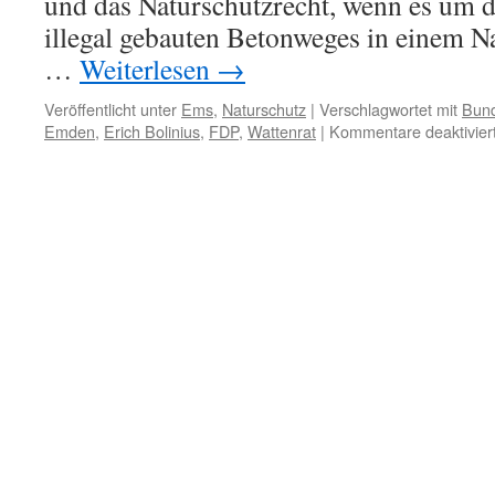
und das Naturschutzrecht, wenn es um d
illegal gebauten Betonweges in einem Na
…
Weiterlesen
→
Veröffentlicht unter
Ems
,
Naturschutz
|
Verschlagwortet mit
Bund
Emden
,
Erich Bolinius
,
FDP
,
Wattenrat
|
Kommentare deaktivier