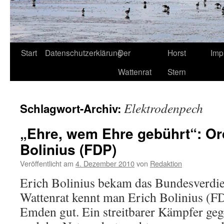
Start
Datenschutzerklärung
Der
Horst
Imp
Wattenrat
Stern
Elektrodenpech
Schlagwort-Archiv:
„Ehre, wem Ehre gebührt“: Or
Bolinius (FDP)
Veröffentlicht am
4. Dezember 2010
von
Redaktion
Erich Bolinius bekam das Bundesverdi
Wattenrat kennt man Erich Bolinius (F
Emden gut. Ein streitbarer Kämpfer ge