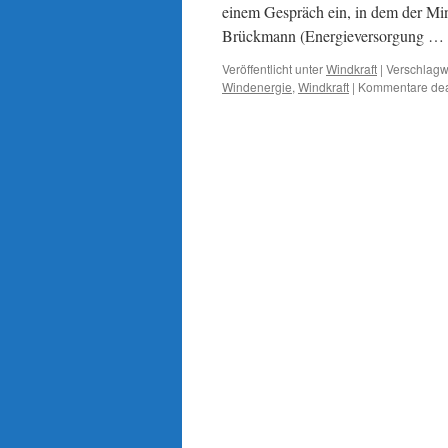
einem Gespräch ein, in dem der Mi
Brückmann (Energieversorgung …
Veröffentlicht unter
Windkraft
|
Verschlagwo
Windenergie
,
Windkraft
|
Kommentare deak