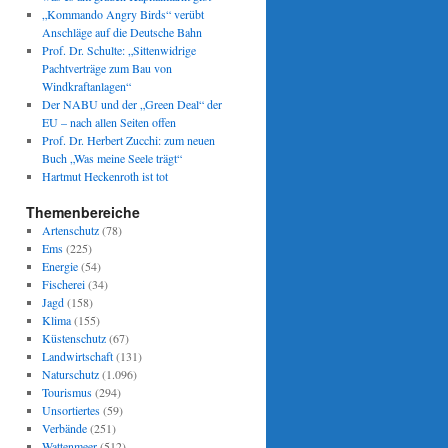
„Kommando Angry Birds“ verübt
Anschläge auf die Deutsche Bahn
Prof. Dr. Schulte: „Sittenwidrige
Pachtverträge zum Bau von
Windkraftanlagen“
Der NABU und der „Green Deal“ der
EU – nach allen Seiten offen
Prof. Dr. Herbert Zucchi: zum neuen
Buch „Was meine Seele trägt“
Hartmut Heckenroth ist tot
Themenbereiche
Artenschutz
(78)
Ems
(225)
Energie
(54)
Fischerei
(34)
Jagd
(158)
Klima
(155)
Küstenschutz
(67)
Landwirtschaft
(131)
Naturschutz
(1.096)
Tourismus
(294)
Unsortiertes
(59)
Verbände
(251)
Wattenmeer
(512)