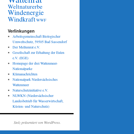
Weltnaturerbe
Windenergie
Windkraft
WWF
Verlinkungen
Arbeitsgemeinschaft Biologischer
Umweltschutz, 59505 Bad Sassendorf
Der Mellumrat e.V.
Gesellschaft zur Erhaltung der Eulen
e.V. (EGE)
Homepage der drei Wattenmeer-
Nationalparke
Klimanachrichten
Nationalpark Niedersächsisches
Wattenmeer
Naturschutzinitiative e.V.
NLWKN (Niedersächsischer
Landesbetrieb für Wasserwirtschaft,
Küsten- und Naturschutz)
Stolz präsentiert von WordPress.