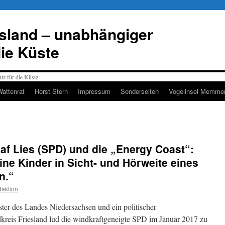
esland – unabhängiger
die Küste
Wattenrat
Horst Stern
Impressum
Sonderseiten
Vogelinsel Memmer
laf Lies (SPD) und die „Energy Coast“:
ine Kinder in Sicht- und Hörweite eines
n.“
aktion
ster des Landes Niedersachsen und ein politischer
dkreis Friesland lud die windkraftgeneigte SPD im Januar 2017 zu