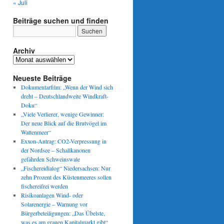
« Juli
Beiträge suchen und finden
Archiv
Archiv
Neueste Beiträge
Dokumentarfilm: „Wenn der Wind sich
dreht – Deutschlandweite Windkraft-
Doku“
„Viele Verlierer, wenige Gewinner:
Der neue Blick auf die Brutvögel im
Wattenmeer“
Exxon-Antrag: CO2-Verpressung in
der Nordsee – Schallkanonen
gefährden Schweinswale
„Fischereidialog“ Niedersachsen: Nur
zehn Prozent des Küstenmeeres sollen
fischereifrei werden
Risikoanlagen Wind- oder
Solarenergie – Warnung vor
Bürgerbeteiligungen: „Das Übelste,
was es am grauen Kapitalmarkt gibt“