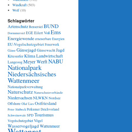
Windkraft
(503)
Wolf
(10)
Schlagwörter
BUND
Artenschutz
Bensersiel
Ems
Eilert Voß
EGE
Dornumersiel
Energiewende
erneuerbare Energien
EU-Vogelschutzgebiet
Feuerwerk
Gänsejagd
Jagd
Gänsewacht
Gänse
Klima
Landwirtschaft
Kitesurfer
NABU
Meyer Werft
Langeoog
Nationalpark
Niedersächsisches
Wattenmeer
Nationalparkverwaltung
Naturschutz
Naturschutzverbände
Niedersachsen
NLWKN
Nordsee
Ostfriesland
Offshore
Olaf Lies
Petkumer Deichvorland
Peter Südbeck
Tourismus
SPD
Schweinswale
Vögel
Vogelschutzgebiet
Wasservogeljagd
Wattenmeer
Wattenrat