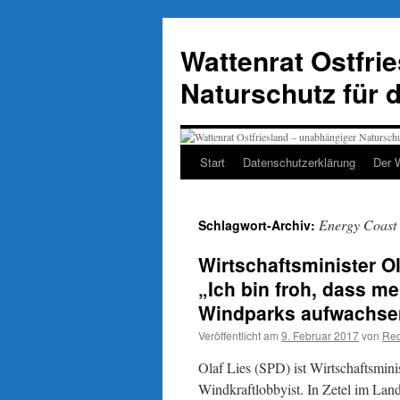
Zum
Inhalt
Wattenrat Ostfri
springen
Naturschutz für 
Start
Datenschutzerklärung
Der 
Energy Coast
Schlagwort-Archiv:
Wirtschaftsminister O
„Ich bin froh, dass me
Windparks aufwachse
Veröffentlicht am
9. Februar 2017
von
Red
Olaf Lies (SPD) ist Wirtschaftsmini
Windkraftlobbyist. In Zetel im Lan