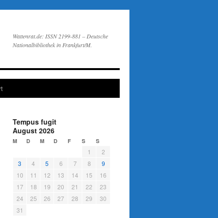
Wattenrat.de: ISSN 2199-881 – Deutsche
Nationalbibliothek in Frankfurt/M.
t
Tempus fugit
August 2026
M
D
M
D
F
S
S
1
2
3
4
5
6
7
8
9
10
11
12
13
14
15
16
17
18
19
20
21
22
23
24
25
26
27
28
29
30
31