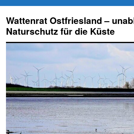
Zum
Inhalt
Wattenrat Ostfriesland – una
springen
Naturschutz für die Küste