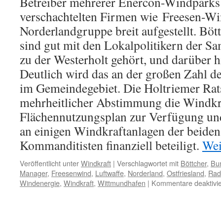
Betreiber mehrerer Enercon-Windparks 
verschachtelten Firmen wie Freesen-Wi
Norderlandgruppe breit aufgestellt. Böt
sind gut mit den Lokalpolitikern der S
zu der Westerholt gehört, und darüber h
Deutlich wird das an der großen Zahl d
im Gemeindegebiet. Die Holtriemer Rats
mehrheitlicher Abstimmung die Windkr
Flächennutzungsplan zur Verfügung und
an einigen Windkraftanlagen der beiden 
Kommanditisten finanziell beteiligt.
Wei
Veröffentlicht unter
Windkraft
|
Verschlagwortet mit
Böttcher
,
Bu
Manager
,
Freesenwind
,
Luftwaffe
,
Norderland
,
Ostfriesland
,
Rad
Windenergie
,
Windkraft
,
Wittmundhafen
|
Kommentare deaktivie