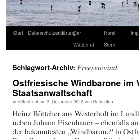
Start
Datenschutzerklärung
Der
Horst
Imp
Wattenrat
Stern
Freesenwind
Schlagwort-Archiv:
Ostfriesische Windbarone im V
Staatsanwaltschaft
Veröffentlicht am
3. Dezember 2018
von
Redaktion
Heinz Böttcher aus Westerholt im Land
neben Johann Eisenhauer – ebenfalls au
der bekanntesten „Windbarone“ in Ostfr