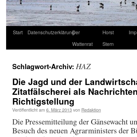
Start
Datenschutzerklärung
Der
Horst
Imp
Wattenrat
Stern
HAZ
Schlagwort-Archiv:
Die Jagd und der Landwirtscha
Zitatfälscherei als Nachrichte
Richtigstellung
Veröffentlicht am
6. März 2013
von
Redaktion
Die Pressemitteilung der Gänsewacht u
Besuch des neuen Agrarministers der B