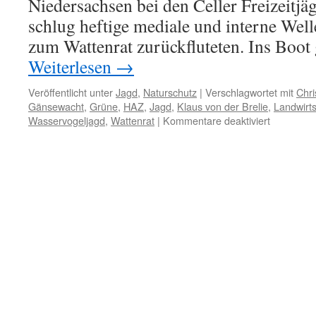
Niedersachsen bei den Celler Freizeitj
schlug heftige mediale und interne Well
zum Wattenrat zurückfluteten. Ins Boot
Weiterlesen
→
Veröffentlicht unter
Jagd
,
Naturschutz
|
Verschlagwortet mit
Chri
Gänsewacht
,
Grüne
,
HAZ
,
Jagd
,
Klaus von der Brelie
,
Landwirts
für
Wasservogeljagd
,
Wattenrat
|
Kommentare deaktiviert
Die
Jagd
und
der
Landwirtsc
Zitatfälsch
als
Nachricht
eine
Richtigste