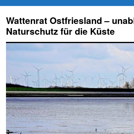
Zum
Inhalt
Wattenrat Ostfriesland – una
springen
Naturschutz für die Küste