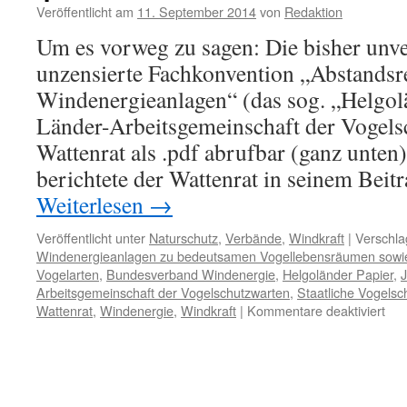
Veröffentlicht am
11. September 2014
von
Redaktion
Um es vorweg zu sagen: Die bisher unve
unzensierte Fachkonvention „Abstandsr
Windenergieanlagen“ (das sog. „Helgolä
Länder-Arbeitsgemeinschaft der Vogels
Wattenrat als .pdf abrufbar (ganz unte
berichtete der Wattenrat in seinem Bei
Weiterlesen
→
Veröffentlicht unter
Naturschutz
,
Verbände
,
Windkraft
|
Verschla
Windenergieanlagen zu bedeutsamen Vogellebensräumen sowie
Vogelarten
,
Bundesverband Windenergie
,
Helgoländer Papier
,
Arbeitsgemeinschaft der Vogelschutzwarten
,
Staatliche Vogelsc
für
Wattenrat
,
Windenergie
,
Windkraft
|
Kommentare deaktiviert
Nic
meh
unt
Ver
Fac