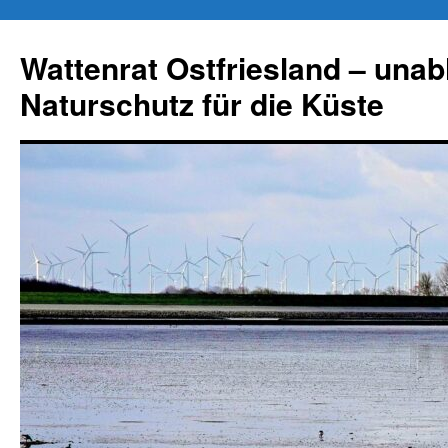
Zum
Inhalt
Wattenrat Ostfriesland – una
springen
Naturschutz für die Küste