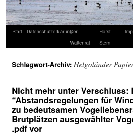
Start
Datenschutzerklärung
Der
Horst
Imp
Wattenrat
Stern
Helgoländer Papie
Schlagwort-Archiv:
Nicht mehr unter Verschluss:
“Abstandsregelungen für Win
zu bedeutsamen Vogellebens
Brutplätzen ausgewählter Vogel
.pdf vor