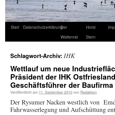
Start
Datenschutzerklärung
Der
Horst
Imp
Wattenrat
Stern
IHK
Schlagwort-Archiv:
Wettlauf um neue Industrieflä
Präsident der IHK Ostfriesla
Geschäftsführer der Baufirma
Veröffentlicht am
11. September 2010
von
Redaktion
Der Rysumer Nacken westlich von Emde
Fahrwasserlegung und Aufschüttung ent