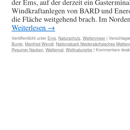
der Ems, auf der derzeit ein Gastermina
Windkraftanlegen von BARD und Enercon
die Fläche weitgehend brach. Im Norde
Weiterlesen
→
Veröffentlicht unter
Ems
,
Naturschutz
,
Wattenmeer
|
Verschlagwo
Bunte
,
Manfred Wendt
,
Nationalpark Niedersächsisches Watte
Rysumer Nacken
,
Wattenrat
,
Weltnaturerbe
|
Kommentare deakti