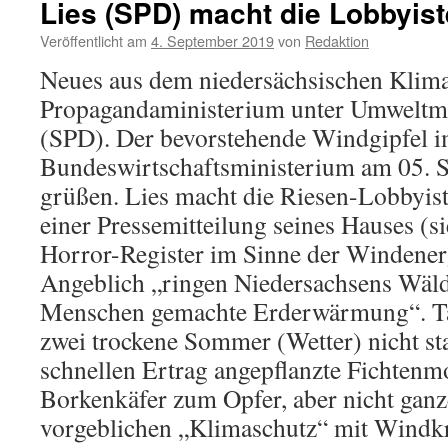
Lies (SPD) macht die Lobbyis
„Uns
allen
Veröffentlicht am
4. September 2019
von
Redaktion
an
der
Neues aus dem niedersächsischen Klim
Küste
Propagandaministerium unter Umweltmin
liegt
natürlich
(SPD). Der bevorstehende Windgipfel 
der
Bundeswirtschaftsministerium am 05. S
Schutz
des
grüßen. Lies macht die Riesen-Lobbyist
Naturerbes
einer Pressemitteilung seines Hauses (si
Wattenmeer
sehr
Horror-Register im Sinne der Windenerg
am
Angeblich „ringen Niedersachsens Wäld
Herzen“
Menschen gemachte Erderwärmung“. Tat
zwei trockene Sommer (Wetter) nicht st
schnellen Ertrag angepflanzte Fichten
Borkenkäfer zum Opfer, aber nicht ganz
vorgeblichen „Klimaschutz“ mit Windkr