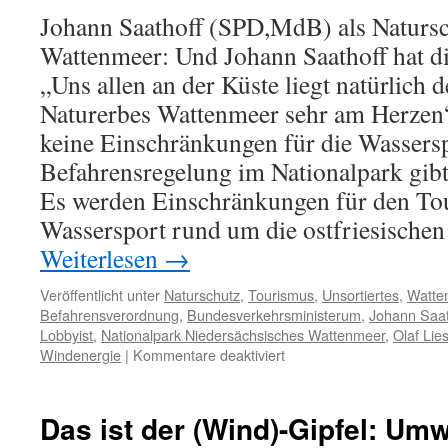
Johann Saathoff (SPD,MdB) als Natursc
Wattenmeer: Und Johann Saathoff hat di
„Uns allen an der Küste liegt natürlich 
Naturerbes Wattenmeer sehr am Herzen“,
keine Einschränkungen für die Wassersp
Befahrensregelung im Nationalpark gibt;
Es werden Einschränkungen für den To
Wassersport rund um die ostfriesischen 
Weiterlesen
→
Veröffentlicht unter
Naturschutz
,
Tourismus
,
Unsortiertes
,
Watte
Befahrensverordnung
,
Bundesverkehrsministerum
,
Johann Saat
Lobbyist
,
Nationalpark Niedersächsisches Wattenmeer
,
Olaf Lie
für
Windenergie
|
Kommentare deaktiviert
Johann
Saathoff
(SPD,
Das ist der (Wind)-Gipfel: Umw
MdB):