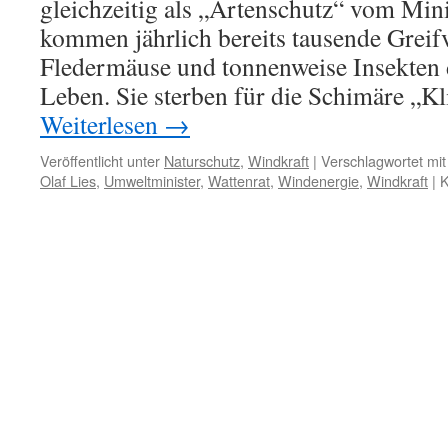
gleichzeitig als „Artenschutz“ vom Mini
kommen jährlich bereits tausende Greif
Fledermäuse und tonnenweise Insekten 
Leben. Sie sterben für die Schimäre „K
Weiterlesen
→
Veröffentlicht unter
Naturschutz
,
Windkraft
|
Verschlagwortet mit
Olaf Lies
,
Umweltminister
,
Wattenrat
,
Windenergie
,
Windkraft
|
K