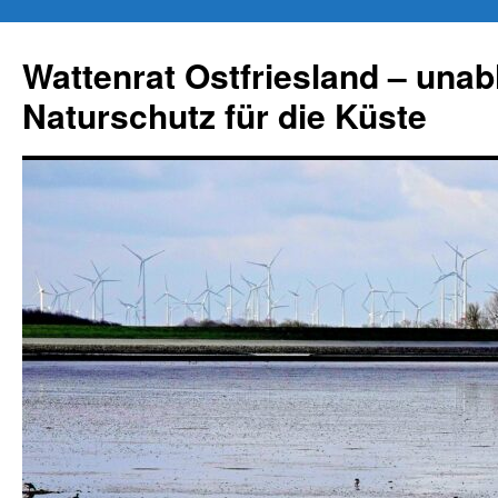
Zum
Inhalt
Wattenrat Ostfriesland – una
springen
Naturschutz für die Küste