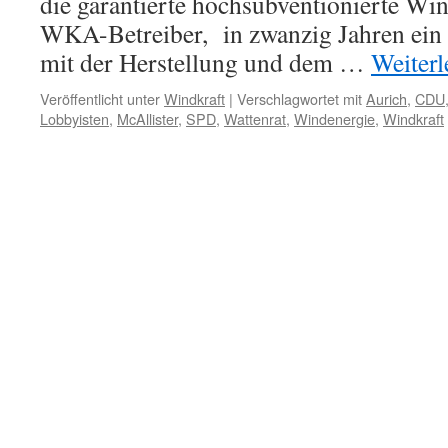
die garantierte hochsubventionierte Wi
WKA-Betreiber, in zwanzig Jahren ein
mit der Herstellung und dem …
Weiter
Veröffentlicht unter
Windkraft
|
Verschlagwortet mit
Aurich
,
CDU
Lobbyisten
,
McAllister
,
SPD
,
Wattenrat
,
Windenergie
,
Windkraft