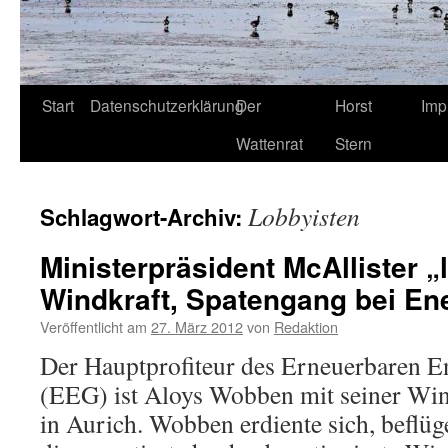
Start
Datenschutzerklärung
Der
Horst
Imp
Wattenrat
Stern
Lobbyisten
Schlagwort-Archiv:
Ministerpräsident McAllister „l
Windkraft, Spatengang bei En
Veröffentlicht am
27. März 2012
von
Redaktion
Der Hauptprofiteur des Erneuerbaren E
(EEG) ist Aloys Wobben mit seiner Wi
in Aurich. Wobben erdiente sich, beflü