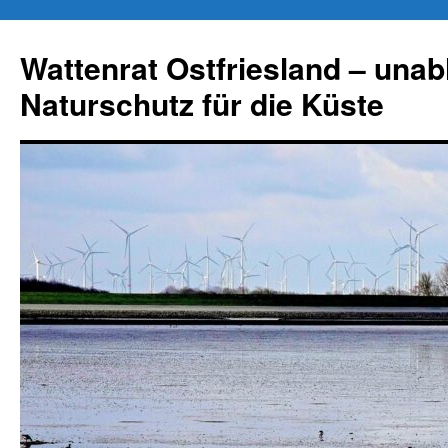
Zum
Inhalt
Wattenrat Ostfriesland – una
springen
Naturschutz für die Küste