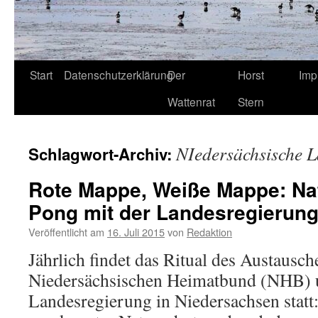
Start
Datenschutzerklärung
Der
Horst
Imp
Wattenrat
Stern
NIedersächsische 
Schlagwort-Archiv:
Rote Mappe, Weiße Mappe: Nat
Pong mit der Landesregierun
Veröffentlicht am
16. Juli 2015
von
Redaktion
Jährlich findet das Ritual des Austausc
Niedersächsischen Heimatbund (NHB) u
Landesregierung in Niedersachsen statt: