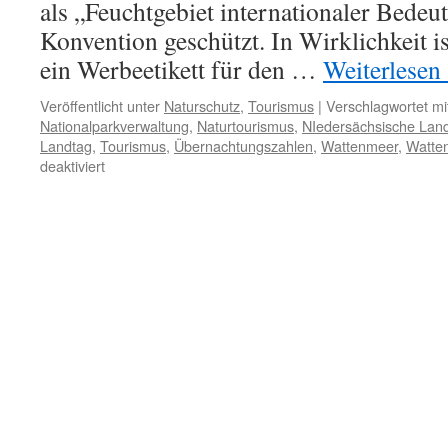
als „Feuchtgebiet internationaler Bede
Konvention geschützt. In Wirklichkeit i
ein Werbeetikett für den …
Weiterlesen
Veröffentlicht unter
Naturschutz
,
Tourismus
|
Verschlagwortet mi
Nationalparkverwaltung
,
Naturtourismus
,
NIedersächsische Lan
Landtag
,
Tourismus
,
Übernachtungszahlen
,
Wattenmeer
,
Watten
für
deaktiviert
„Weltnaturerbe“
Wattenmeer:
Niedersächsischer
Landtag
beschließt
weitere
Tourismusförderung