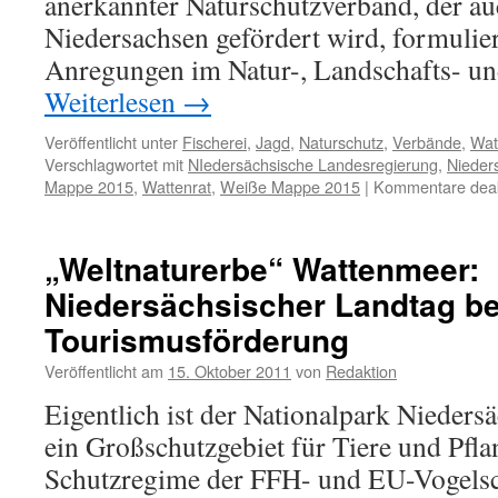
anerkannter Naturschutzverband, der a
Niedersachsen gefördert wird, formulie
Anregungen im Natur-, Landschafts- 
Weiterlesen
→
Veröffentlicht unter
Fischerei
,
Jagd
,
Naturschutz
,
Verbände
,
Wat
Verschlagwortet mit
NIedersächsische Landesregierung
,
Nieder
Mappe 2015
,
Wattenrat
,
Weiße Mappe 2015
|
Kommentare deakt
„Weltnaturerbe“ Wattenmeer:
Niedersächsischer Landtag be
Tourismusförderung
Veröffentlicht am
15. Oktober 2011
von
Redaktion
Eigentlich ist der Nationalpark Nieder
ein Großschutzgebiet für Tiere und Pfla
Schutzregime der FFH- und EU-Vogelsch