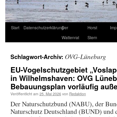
Start
Datenschutzerklärung
Der
Horst
Imp
Wattenrat
Stern
OVG-Lüneburg
Schlagwort-Archiv:
EU-Vogelschutzgebiet „Vosla
in Wilhelmshaven: OVG Lüneb
Bebauungsplan vorläufig auße
Veröffentlicht am
25. Mai 2026
von
Redaktion
Der Naturschutzbund (NABU), der Bun
Naturschutz Deutschland (BUND) und d