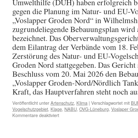
Umwelthilfe (DUH) haben erfolgreich
gegen die Planung im Natur- und EU-Vo
„Voslapper Groden Nord“ in Wilhelmsha
zugrundeliegende Bebauungsplan wird a
bezeichnet. Das Oberverwaltungsgeric
dem Eilantrag der Verbände vom 18. Fe
Zerstörung des Natur- und EU-Vogelsch
Groden Nord stattgegeben. Das Gericht 
Beschluss vom 20. Mai 2026 den Bebau
„Voslapper Groden-Nord/Nördlich Tankl
Kraft, das Hauptverfahren steht noch au
Veröffentlicht unter
Artenschutz
,
Klima
|
Verschlagwortet mit
BU
Vogelschutzgebiet
,
Klage
,
NABU
,
OVG-Lüneburg
,
Voslaper Gro
für
Kommentare deaktiviert
EU-
Vogelschutzgebiet
„Voslaper