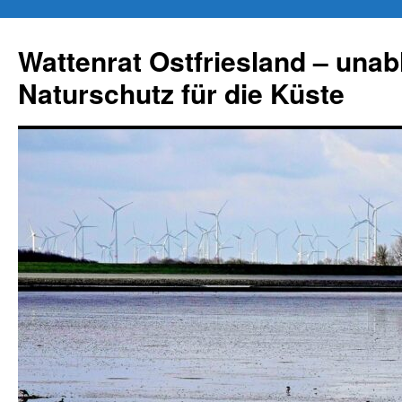
Zum
Inhalt
Wattenrat Ostfriesland – una
springen
Naturschutz für die Küste