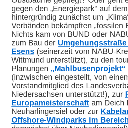
Obstbäume gepflegt? Oder geht e
gegen den „Energiepark“ auf dem
hintergründig zunächst um „Klima
Verbänden bekämpften „fossilen 
Nichts kam von BUND oder NABU 
zum Bau der
Umgehungsstraße 
Esens
(seinerzeit vom NABU-Kre
Wittmund unterstützt), zu den tou
Planungen
„Mahlbusenprojekt“
(inzwischen eingestellt, von ein
Vorstandmitglied des Landesver
Niedersachsen unterstützt!), zur
Europameisterschaft
am Deich 
Neuharlingersiel oder zur
Kabela
Offshore-Windparks im Berei