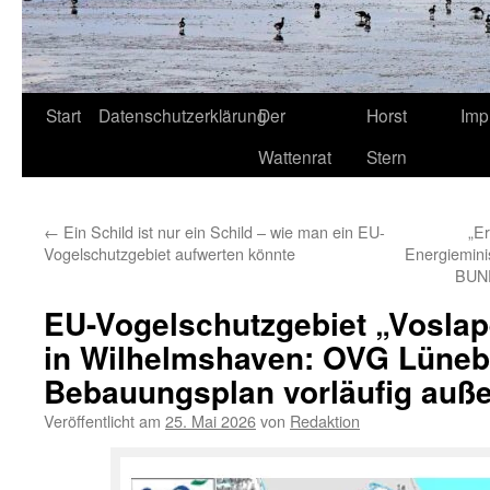
Start
Datenschutzerklärung
Der
Horst
Imp
Wattenrat
Stern
←
Ein Schild ist nur ein Schild – wie man ein EU-
„E
Vogelschutzgebiet aufwerten könnte
Energiemini
BUND
EU-Vogelschutzgebiet „Vosla
in Wilhelmshaven: OVG Lüneb
Bebauungsplan vorläufig auße
Veröffentlicht am
25. Mai 2026
von
Redaktion