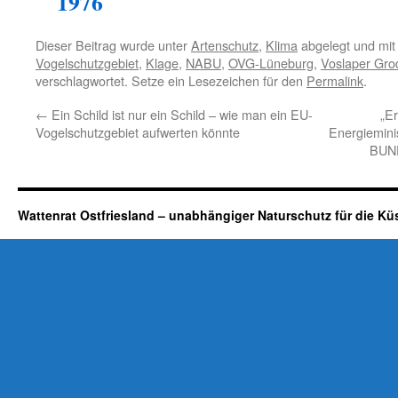
1976
Dieser Beitrag wurde unter
Artenschutz
,
Klima
abgelegt und mi
Vogelschutzgebiet
,
Klage
,
NABU
,
OVG-Lüneburg
,
Voslaper Gro
verschlagwortet. Setze ein Lesezeichen für den
Permalink
.
←
Ein Schild ist nur ein Schild – wie man ein EU-
„E
Vogelschutzgebiet aufwerten könnte
Energiemini
BUND
Wattenrat Ostfriesland – unabhängiger Naturschutz für die Kü