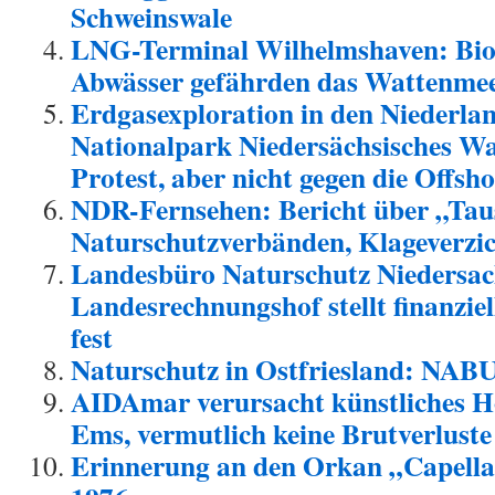
Schweinswale
LNG-Terminal Wilhelmshaven: Bioz
Abwässer gefährden das Wattenme
Erdgasexploration in den Niederla
Nationalpark Niedersächsisches Wa
Protest, aber nicht gegen die Offs
NDR-Fernsehen: Bericht über „Taus
Naturschutzverbänden, Klageverzic
Landesbüro Naturschutz Niedersa
Landesrechnungshof stellt finanzie
fest
Naturschutz in Ostfriesland: NABU
AIDAmar verursacht künstliches H
Ems, vermutlich keine Brutverluste
Erinnerung an den Orkan „Capella