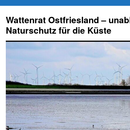
Zum
Inhalt
Wattenrat Ostfriesland – una
springen
Naturschutz für die Küste