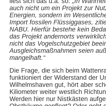
liest sich das u.a. so:
„In Wahrhei
auch nicht um ein Projekt zur Nu
Energien, sondern im Wesentlic
Import fossilen Flüssiggases, ziti
NABU. Hierfür bestehe kein Beda
das Projekt andernorts verwirklic
nicht das Vogelschutzgebiet beein
Ausgleichsmaßnahmen seien au
mangelhaft.“
Die Frage, die sich beim Wattenra
funktioniert der Widerstand der 
Wilhelmshaven gut, hört aber sc
Kiliometer weiter westlich Richtu
Werden hier nur Nistkästen aufg