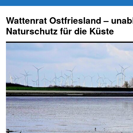
Zum
Inhalt
Wattenrat Ostfriesland – una
springen
Naturschutz für die Küste