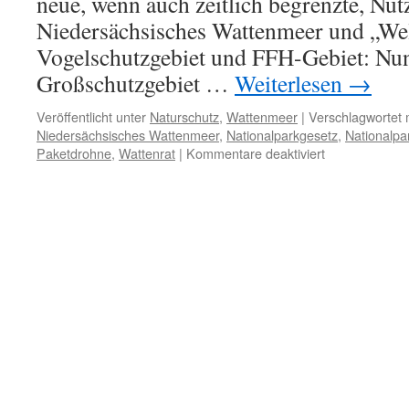
neue, wenn auch zeitlich begrenzte, Nu
Niedersächsisches Wattenmeer und „Wel
Vogelschutzgebiet und FFH-Gebiet: Nun
Großschutzgebiet …
Weiterlesen
→
Veröffentlicht unter
Naturschutz
,
Wattenmeer
|
Verschlagwortet 
Niedersächsisches Wattenmeer
,
Nationalparkgesetz
,
Nationalpa
für
Paketdrohne
,
Wattenrat
|
Kommentare deaktiviert
Paketdrohnen
über
dem
„Weltnaturerb
Wattenmeer