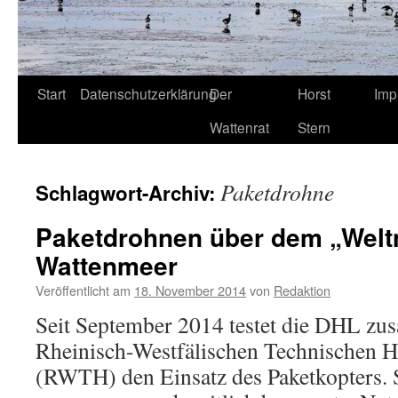
Start
Datenschutzerklärung
Der
Horst
Imp
Wattenrat
Stern
Paketdrohne
Schlagwort-Archiv:
Paketdrohnen über dem „Welt
Wattenmeer
Veröffentlicht am
18. November 2014
von
Redaktion
Seit September 2014 testet die DHL zu
Rheinisch-Westfälischen Technischen 
(RWTH) den Einsatz des Paketkopters. 