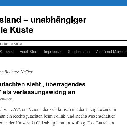
esland – unabhängiger
die Küste
Wattenrat
Horst Stern
Impressum
Sonderseiten
Vogelinsel Memmer
ker Boehme-Neßler
utachten sieht „überragendes
“ als verfassungswidrig an
daktion
hsen e.V.“, ein Verein, der sich kritisch mit der Energiewende in
nun ein Rechtsgutachten beim Politik- und Rechtswissenschaftler
r an der Universität Oldenburg lehrt, in Auftrag. Das Gutachten