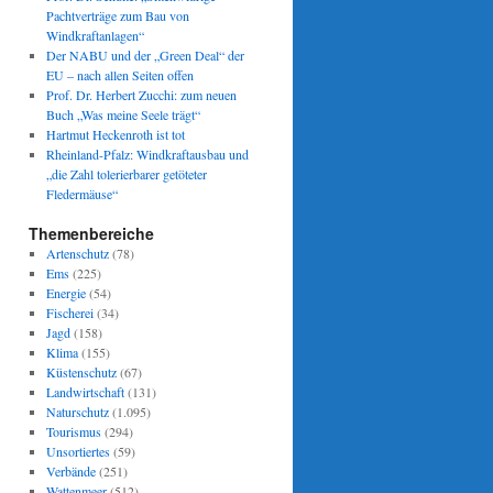
Pachtverträge zum Bau von
Windkraftanlagen“
Der NABU und der „Green Deal“ der
EU – nach allen Seiten offen
Prof. Dr. Herbert Zucchi: zum neuen
Buch „Was meine Seele trägt“
Hartmut Heckenroth ist tot
Rheinland-Pfalz: Windkraftausbau und
„die Zahl tolerierbarer getöteter
Fledermäuse“
Themenbereiche
Artenschutz
(78)
Ems
(225)
Energie
(54)
Fischerei
(34)
Jagd
(158)
Klima
(155)
Küstenschutz
(67)
Landwirtschaft
(131)
Naturschutz
(1.095)
Tourismus
(294)
Unsortiertes
(59)
Verbände
(251)
Wattenmeer
(512)