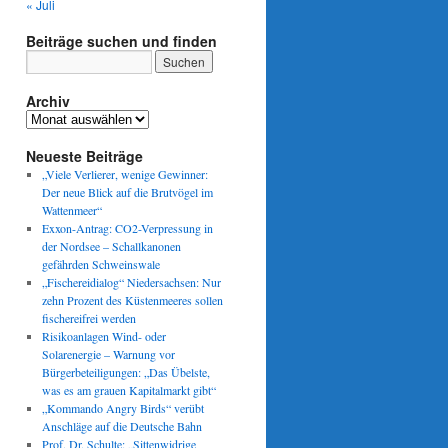
« Juli
Beiträge suchen und finden
Archiv
Archiv
Neueste Beiträge
„Viele Verlierer, wenige Gewinner:
Der neue Blick auf die Brutvögel im
Wattenmeer“
Exxon-Antrag: CO2-Verpressung in
der Nordsee – Schallkanonen
gefährden Schweinswale
„Fischereidialog“ Niedersachsen: Nur
zehn Prozent des Küstenmeeres sollen
fischereifrei werden
Risikoanlagen Wind- oder
Solarenergie – Warnung vor
Bürgerbeteiligungen: „Das Übelste,
was es am grauen Kapitalmarkt gibt“
„Kommando Angry Birds“ verübt
Anschläge auf die Deutsche Bahn
Prof. Dr. Schulte: „Sittenwidrige