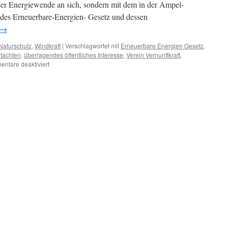
 der Energiewende an sich, sondern mit dem in der Ampel-
 des Erneuerbare-Energien- Gesetz und dessen
→
Naturschutz
,
Windkraft
|
Verschlagwortet mit
Erneuerbare Energien Gesetz
,
tachten
,
überragendes öffentliches Interesse
,
Verein Vernunftkraft
,
für
ntare deaktiviert
Windenergie:
Rechtsgutachten
sieht
„überragendes
öffentliches
Interesse“
als
verfassungswidrig
an