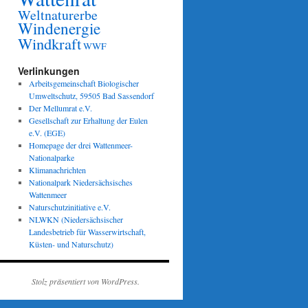
Weltnaturerbe
Windenergie
Windkraft
WWF
Verlinkungen
Arbeitsgemeinschaft Biologischer
Umweltschutz, 59505 Bad Sassendorf
Der Mellumrat e.V.
Gesellschaft zur Erhaltung der Eulen
e.V. (EGE)
Homepage der drei Wattenmeer-
Nationalparke
Klimanachrichten
Nationalpark Niedersächsisches
Wattenmeer
Naturschutzinitiative e.V.
NLWKN (Niedersächsischer
Landesbetrieb für Wasserwirtschaft,
Küsten- und Naturschutz)
Stolz präsentiert von WordPress.