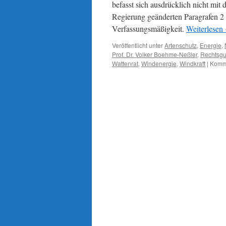
befasst sich ausdrücklich nicht mit
Regierung geänderten Paragrafen 2
Verfassungsmäßigkeit.
Weiterlesen
Veröffentlicht unter
Artenschutz
,
Energie
,
Prof. Dr. Volker Boehme-Neßler
,
Rechtsgu
Wattenrat
,
Windenergie
,
Windkraft
|
Komme