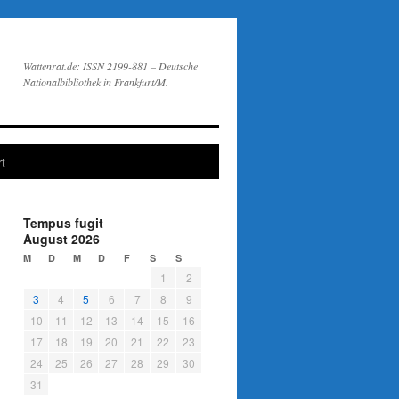
Wattenrat.de: ISSN 2199-881 – Deutsche
Nationalbibliothek in Frankfurt/M.
t
Tempus fugit
August 2026
M
D
M
D
F
S
S
1
2
3
4
5
6
7
8
9
10
11
12
13
14
15
16
17
18
19
20
21
22
23
24
25
26
27
28
29
30
31