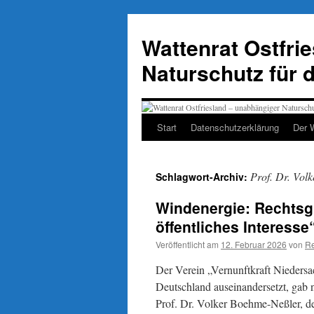
Zum
Inhalt
Wattenrat Ostfri
springen
Naturschutz für 
Start
Datenschutzerklärung
Der 
Prof. Dr. Vol
Schlagwort-Archiv:
Windenergie: Rechtsg
öffentliches Interesse
Veröffentlicht am
12. Februar 2026
von
Re
Der Verein „Vernunftkraft Niedersac
Deutschland auseinandersetzt, gab 
Prof. Dr. Volker Boehme-Neßler, de