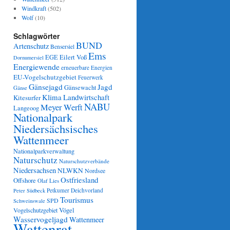
Windkraft
(502)
Wolf
(10)
Schlagwörter
BUND
Artenschutz
Bensersiel
Ems
Eilert Voß
EGE
Dornumersiel
Energiewende
erneuerbare Energien
EU-Vogelschutzgebiet
Feuerwerk
Gänsejagd
Jagd
Gänsewacht
Gänse
Klima
Landwirtschaft
Kitesurfer
NABU
Meyer Werft
Langeoog
Nationalpark
Niedersächsisches
Wattenmeer
Nationalparkverwaltung
Naturschutz
Naturschutzverbände
Niedersachsen
NLWKN
Nordsee
Ostfriesland
Offshore
Olaf Lies
Petkumer Deichvorland
Peter Südbeck
Tourismus
SPD
Schweinswale
Vögel
Vogelschutzgebiet
Wasservogeljagd
Wattenmeer
Wattenrat