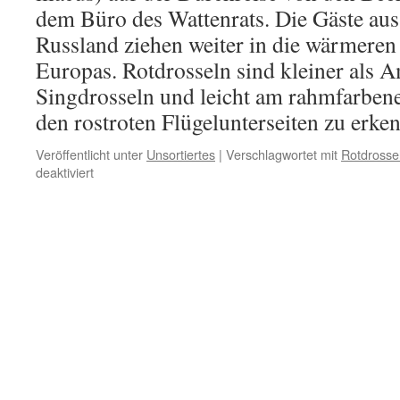
dem Büro des Wattenrats. Die Gäste au
Russland ziehen weiter in die wärmeren
Europas. Rotdrosseln sind kleiner als 
Singdrosseln und leicht am rahmfarben
den rostroten Flügelunterseiten zu erke
Veröffentlicht unter
Unsortiertes
|
Verschlagwortet mit
Rotdrosse
für
deaktiviert
Rotdrosseln
zu
Besuch
vor
dem
Wattenrat-
Büro