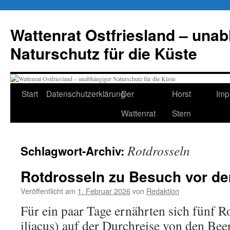
Zum
Inhalt
Wattenrat Ostfriesland – una
springen
Naturschutz für die Küste
Start
Datenschutzerklärung
Der
Horst
Imp
Wattenrat
Stern
Rotdrosseln
Schlagwort-Archiv:
Rotdrosseln zu Besuch vor de
Veröffentlicht am
1. Februar 2026
von
Redaktion
Für ein paar Tage ernährten sich fünf R
iliacus) auf der Durchreise von den Bee