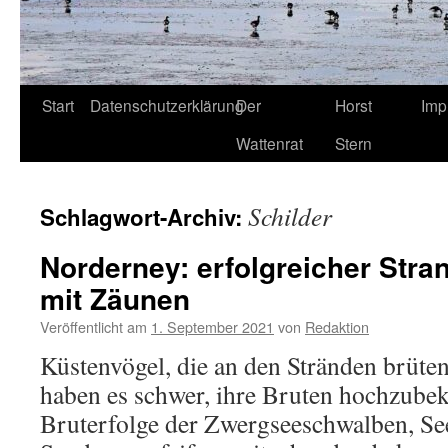
Start
Datenschutzerklärung
Der
Horst
Imp
Wattenrat
Stern
Schilder
Schlagwort-Archiv:
Norderney: erfolgreicher Stra
mit Zäunen
Veröffentlicht am
1. September 2021
von
Redaktion
Küstenvögel, die an den Stränden brüten
haben es schwer, ihre Bruten hochzub
Bruterfolge der Zwergseeschwalben, Se