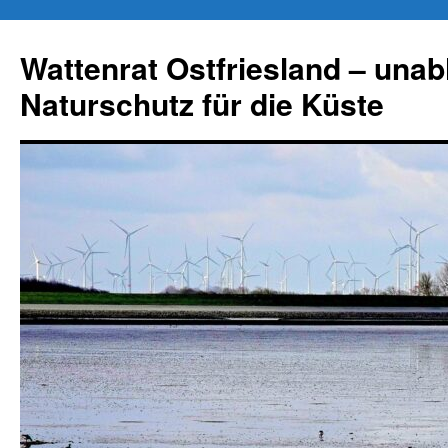
Zum
Inhalt
Wattenrat Ostfriesland – una
springen
Naturschutz für die Küste