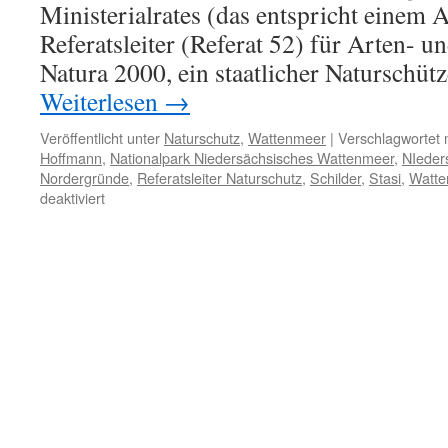
Ministerialrates (das entspricht einem A
Referatsleiter (Referat 52) für Arten- 
Natura 2000, ein staatlicher Naturschüt
Weiterlesen
→
Veröffentlicht unter
Naturschutz
,
Wattenmeer
|
Verschlagwortet 
Hoffmann
,
Nationalpark Niedersächsisches Wattenmeer
,
NIeder
Nordergründe
,
Referatsleiter Naturschutz
,
Schilder
,
Stasi
,
Watte
für
deaktiviert
Bernd-
Karl
Hoffmann,
Referatsleiter
Naturschutz:
„zu
viele
Gebots-
und
Verbotsschilder“
im
Nationalpark