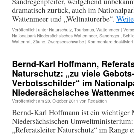
Sandregenpfeifer, weitgehend unbekann
dramatisch zurück, auch im Nationalpar
Wattenmeer und „Weltnaturerbe“.
Weite
Veröffentlicht unter
Naturschutz
,
Tourismus
,
Wattenmeer
|
Versc
Nationalpark Niedersächsisches Wattenmeer
,
Sandregen
,
Schil
Wattenrat
,
Zäune
,
Zwergseeschwalbe
|
Kommentare deaktiviert
Bernd-Karl Hoffmann, Referats
Naturschutz: „zu viele Gebots
Verbotsschilder“ im Nationalp
Niedersächsisches Wattenme
Veröffentlicht am
28. Oktober 2011
von
Redaktion
Bernd-Karl Hoffmann ist ein wichtiger
Niedersächsischen Umweltministerium: E
„Referatsleiter Naturschutz“ im Range e