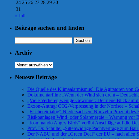
24
25
26
27
28
29
30
31
« Juli
Beiträge suchen und finden
Suchen
nach:
Archiv
Archiv
Neueste Beiträge
Die Quelle des Klimaalarmismus´: Die Agitatoren von
Dokumentarfilm: „Wenn der Wind sich dreht – Deutsch
„Viele Verlierer, wenige Gewinner: Der neue Blick auf 
Exxon-Antrag: CO2-Verpressung in der Nordsee – Scha
„Fischereidialog“ Niedersachsen: Nur zehn Prozent des K
Risikoanlagen Wind- oder Solarenergie – Warnung vor Bü
„Kommando Angry Birds“ verübt Anschläge auf die De
Prof. Dr. Schulte: „Sittenwidrige Pachtverträge zum Ba
Der NABU und der „Green Deal“ der EU – nach allen Se