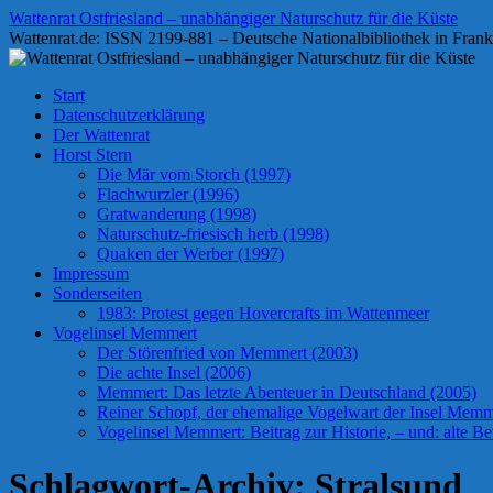
Zum
Wattenrat Ostfriesland – unabhängiger Naturschutz für die Küste
Inhalt
Wattenrat.de: ISSN 2199-881 – Deutsche Nationalbibliothek in Frank
springen
Start
Datenschutzerklärung
Der Wattenrat
Horst Stern
Die Mär vom Storch (1997)
Flachwurzler (1996)
Gratwanderung (1998)
Naturschutz-friesisch herb (1998)
Quaken der Werber (1997)
Impressum
Sonderseiten
1983: Protest gegen Hovercrafts im Wattenmeer
Vogelinsel Memmert
Der Störenfried von Memmert (2003)
Die achte Insel (2006)
Memmert: Das letzte Abenteuer in Deutschland (2005)
Reiner Schopf, der ehemalige Vogelwart der Insel Memmer
Vogelinsel Memmert: Beitrag zur Historie, – und: alte Bet
Schlagwort-Archiv:
Stralsund