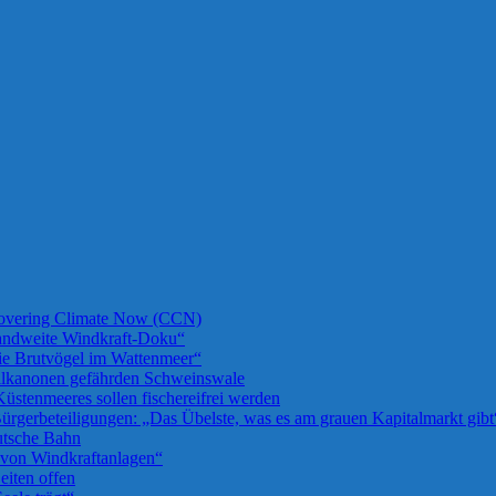
 Covering Climate Now (CCN)
landweite Windkraft-Doku“
die Brutvögel im Wattenmeer“
llkanonen gefährden Schweinswale
üstenmeeres sollen fischereifrei werden
rgerbeteiligungen: „Das Übelste, was es am grauen Kapitalmarkt gibt
utsche Bahn
u von Windkraftanlagen“
iten offen