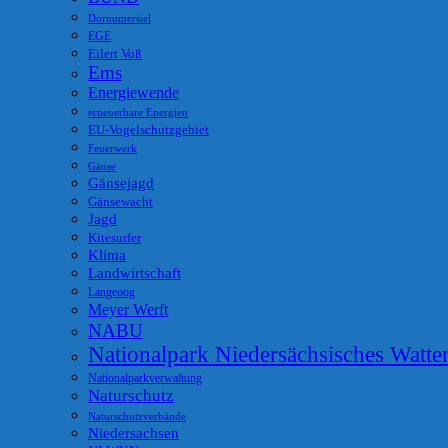
Dornumersiel
EGE
Eilert Voß
Ems
Energiewende
erneuerbare Energien
EU-Vogelschutzgebiet
Feuerwerk
Gänse
Gänsejagd
Gänsewacht
Jagd
Kitesurfer
Klima
Landwirtschaft
Langeoog
Meyer Werft
NABU
Nationalpark Niedersächsisches Watt
Nationalparkverwaltung
Naturschutz
Naturschutzverbände
Niedersachsen