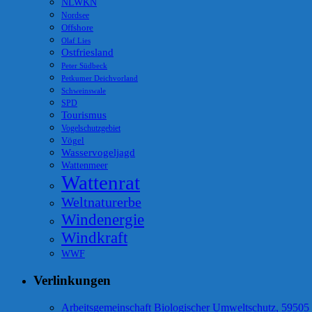
NLWKN
Nordsee
Offshore
Olaf Lies
Ostfriesland
Peter Südbeck
Petkumer Deichvorland
Schweinswale
SPD
Tourismus
Vogelschutzgebiet
Vögel
Wasservogeljagd
Wattenmeer
Wattenrat
Weltnaturerbe
Windenergie
Windkraft
WWF
Verlinkungen
Arbeitsgemeinschaft Biologischer Umweltschutz, 59505