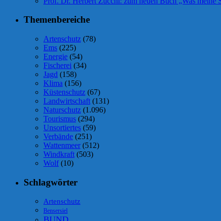
Prof. Dr. Herbert Zucchi: zum neuen Buch „Was meine S
Themenbereiche
Artenschutz
(78)
Ems
(225)
Energie
(54)
Fischerei
(34)
Jagd
(158)
Klima
(156)
Küstenschutz
(67)
Landwirtschaft
(131)
Naturschutz
(1.096)
Tourismus
(294)
Unsortiertes
(59)
Verbände
(251)
Wattenmeer
(512)
Windkraft
(503)
Wolf
(10)
Schlagwörter
Artenschutz
Bensersiel
BUND