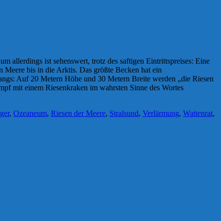
llerdings ist sehenswert, trotz des saftigen Eintrittspreises: Eine
 Meere bis in die Arktis. Das größte Becken hat ein
dgangs: Auf 20 Metern Höhe und 30 Metern Breite werden „die Riesen
Kampf mit einem Riesenkraken im wahrsten Sinne des Wortes
ger
,
Ozeaneum
,
Riesen der Meere
,
Stralsund
,
Verlärmung
,
Wattenrat
,