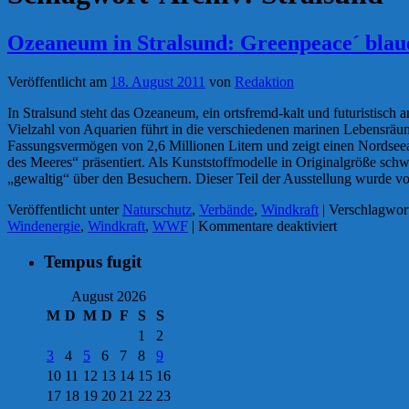
Ozeaneum in Stralsund: Greenpeace´ bla
Veröffentlicht am
18. August 2011
von
Redaktion
In Stralsund steht das Ozeaneum, ein ortsfremd-kalt und futuristisch 
Vielzahl von Aquarien führt in die verschiedenen marinen Lebensräum
Fassungsvermögen von 2,6 Millionen Litern und zeigt einen Nordseea
des Meeres“ präsentiert. Als Kunststoffmodelle in Originalgröße sc
„gewaltig“ über den Besuchern. Dieser Teil der Ausstellung wurde vo
Veröffentlicht unter
Naturschutz
,
Verbände
,
Windkraft
|
Verschlagwort
für
Windenergie
,
Windkraft
,
WWF
|
Kommentare deaktiviert
Ozeaneum
in
Tempus fugit
Stralsund:
Greenpeace
August 2026
´
M
D
M
D
F
S
S
blaue
1
2
Märchenstu
3
4
5
6
7
8
9
10
11
12
13
14
15
16
17
18
19
20
21
22
23