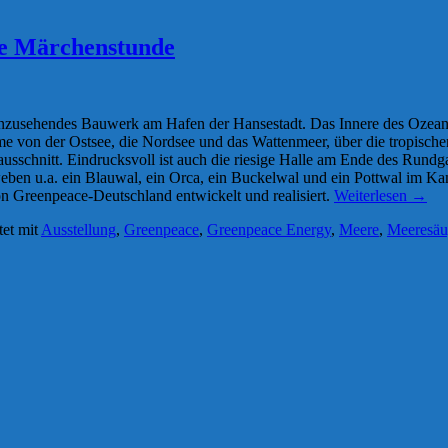
ue Märchenstunde
anzusehendes Bauwerk am Hafen der Hansestadt. Das Innere des Ozeanum a
e von der Ostsee, die Nordsee und das Wattenmeer, über die tropischen
usschnitt. Eindrucksvoll ist auch die riesige Halle am Ende des Run
hweben u.a. ein Blauwal, ein Orca, ein Buckelwal und ein Pottwal im 
n Greenpeace-Deutschland entwickelt und realisiert.
Weiterlesen
→
et mit
Ausstellung
,
Greenpeace
,
Greenpeace Energy
,
Meere
,
Meeresäu
nde