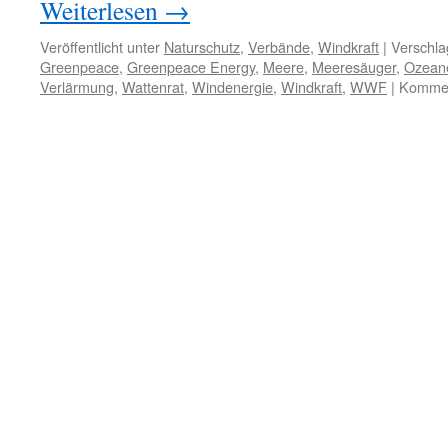
Weiterlesen
→
Veröffentlicht unter
Naturschutz
,
Verbände
,
Windkraft
|
Verschla
Greenpeace
,
Greenpeace Energy
,
Meere
,
Meeresäuger
,
Ozean
Verlärmung
,
Wattenrat
,
Windenergie
,
Windkraft
,
WWF
|
Komment