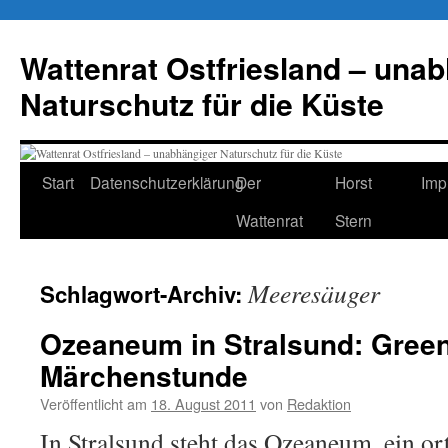
Zum
Inhalt
Wattenrat Ostfriesland – una
springen
Naturschutz für die Küste
Start
Datenschutzerklärung
Der
Horst
Imp
Wattenrat
Stern
Meeresäuger
Schlagwort-Archiv:
Ozeaneum in Stralsund: Gree
Märchenstunde
Veröffentlicht am
18. August 2011
von
Redaktion
In Stralsund steht das Ozeaneum, ein or