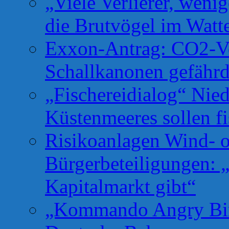
„Viele Verlierer, weni
die Brutvögel im Watt
Exxon-Antrag: CO2-Ve
Schallkanonen gefähr
„Fischereidialog“ Nie
Küstenmeeres sollen fi
Risikoanlagen Wind- o
Bürgerbeteiligungen: 
Kapitalmarkt gibt“
„Kommando Angry Bird