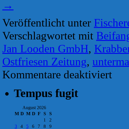
→
Veröffentlicht unter
Fischer
Verschlagwortet mit
Beifan
Jan Looden GmbH
,
Krabbe
Ostfriesen Zeitung
,
unterma
für
Kommentare deaktiviert
Krabben
zu
Zierfischf
Tempus fugit
–
Raubbau
unter
Wasser
August 2026
M
D
M
D
F
S
S
1
2
3
4
5
6
7
8
9