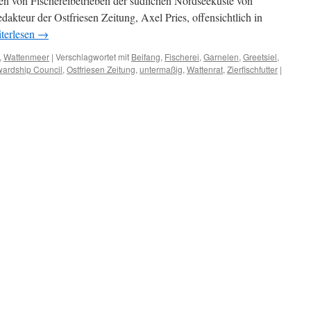
n von Fischereibetrieben der südlichen Nordseeküste von
kteur der Ostfriesen Zeitung, Axel Pries, offensichtlich in
terlesen
→
,
Wattenmeer
|
Verschlagwortet mit
Beifang
,
Fischerei
,
Garnelen
,
Greetsiel
,
wardship Council
,
Ostfriesen Zeitung
,
untermaßig
,
Wattenrat
,
Zierfischfutter
|