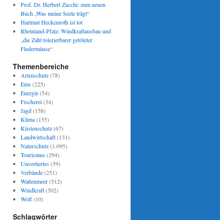
Prof. Dr. Herbert Zucchi: zum neuen
Buch „Was meine Seele trägt“
Hartmut Heckenroth ist tot
Rheinland-Pfalz: Windkraftausbau und
„die Zahl tolerierbarer getöteter
Fledermäuse“
Themenbereiche
Artenschutz
(78)
Ems
(225)
Energie
(54)
Fischerei
(34)
Jagd
(158)
Klima
(155)
Küstenschutz
(67)
Landwirtschaft
(131)
Naturschutz
(1.095)
Tourismus
(294)
Unsortiertes
(59)
Verbände
(251)
Wattenmeer
(512)
Windkraft
(502)
Wolf
(10)
Schlagwörter