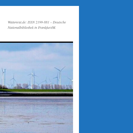
Wattenrat.de: ISSN 2199-881 – Deutsche
Nationalbibliothek in Frankfurt/M.