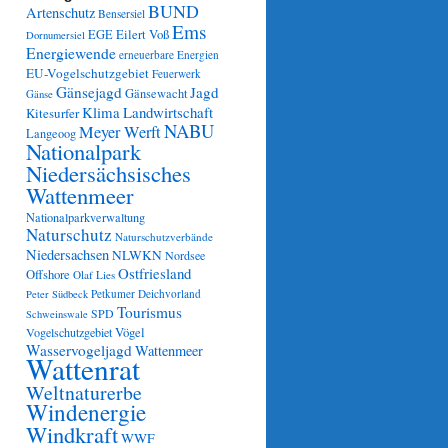
BUND
Artenschutz
Bensersiel
Ems
Eilert Voß
EGE
Dornumersiel
Energiewende
erneuerbare Energien
EU-Vogelschutzgebiet
Feuerwerk
Gänsejagd
Jagd
Gänsewacht
Gänse
Klima
Landwirtschaft
Kitesurfer
NABU
Meyer Werft
Langeoog
Nationalpark
Niedersächsisches
Wattenmeer
Nationalparkverwaltung
Naturschutz
Naturschutzverbände
Niedersachsen
NLWKN
Nordsee
Ostfriesland
Offshore
Olaf Lies
Petkumer Deichvorland
Peter Südbeck
Tourismus
SPD
Schweinswale
Vögel
Vogelschutzgebiet
Wasservogeljagd
Wattenmeer
Wattenrat
Weltnaturerbe
Windenergie
Windkraft
WWF