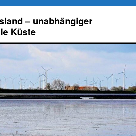
esland – unabhängiger
die Küste