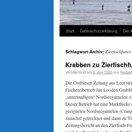
Start
Datenschutzerklärung
Der 
Zierfischfutter
Schlagwort-Archiv:
Krabben zu Zierfischf
Veröffentlicht am
5. Juni 2020
von
Redakt
Die Ostfriesen Zeitung aus Leer st
Fischereibetrieb Jan Looden GmbH 
„untermaßigen“ Nordseegarnelen (od
Dieser Betrieb hat eine Marktlücke 
geeigneten Nordseegarnelen (Crang
zunächst getrocknet und dann zu Tier
Zeitungsbericht an den Zierfisch-Futt