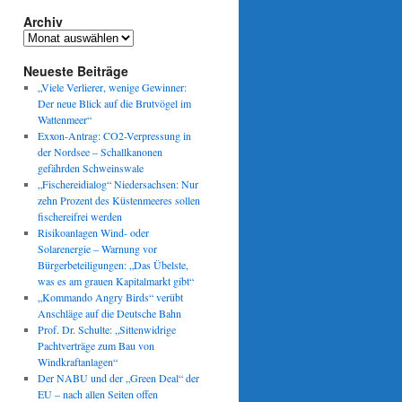
Archiv
Archiv
Neueste Beiträge
„Viele Verlierer, wenige Gewinner:
Der neue Blick auf die Brutvögel im
Wattenmeer“
Exxon-Antrag: CO2-Verpressung in
der Nordsee – Schallkanonen
gefährden Schweinswale
„Fischereidialog“ Niedersachsen: Nur
zehn Prozent des Küstenmeeres sollen
fischereifrei werden
Risikoanlagen Wind- oder
Solarenergie – Warnung vor
Bürgerbeteiligungen: „Das Übelste,
was es am grauen Kapitalmarkt gibt“
„Kommando Angry Birds“ verübt
Anschläge auf die Deutsche Bahn
Prof. Dr. Schulte: „Sittenwidrige
Pachtverträge zum Bau von
Windkraftanlagen“
Der NABU und der „Green Deal“ der
EU – nach allen Seiten offen