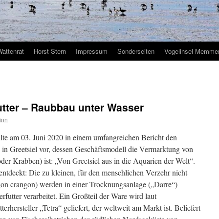
Wattenrat
Horst Stern
Impressum
Sonderseiten
Vogelinsel Memmer
utter – Raubbau unter Wasser
ion
ellte am 03. Juni 2020 in einem umfangreichen Bericht den
in Greetsiel vor, dessen Geschäftsmodell die Vermarktung von
er Krabben) ist: „Von Greetsiel aus in die Aquarien der Welt“.
entdeckt: Die zu kleinen, für den menschlichen Verzehr nicht
on crangon) werden in einer Trocknungsanlage („Darre“)
futter verarbeitet. Ein Großteil der Ware wird laut
erhersteller „Tetra“ geliefert, der weltweit am Markt ist. Beliefert