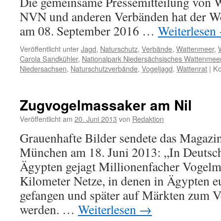
Die gemeinsame Pressemitteilung v
NVN und anderen Verbänden hat der We
am 08. September 2016 …
Weiterlesen
Veröffentlicht unter
Jagd
,
Naturschutz
,
Verbände
,
Wattenmeer
,
Carola Sandkühler
,
Nationalpark Niedersächsisches Wattenmee
Niedersachsen
,
Naturschutzverbände
,
Vogeljagd
,
Wattenrat
|
Ko
Zugvogelmassaker am Nil
Veröffentlicht am
20. Juni 2013
von
Redaktion
Grauenhafte Bilder sendete das Magazin
München am 18. Juni 2013: „In Deutsch
Ägypten gejagt Millionenfacher Vogelm
Kilometer Netze, in denen in Ägypten e
gefangen und später auf Märkten zum V
werden. …
Weiterlesen
→