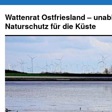
Zum
Inhalt
Wattenrat Ostfriesland – una
springen
Naturschutz für die Küste