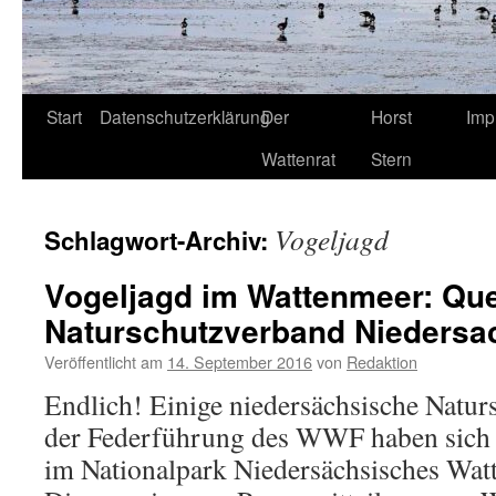
Start
Datenschutzerklärung
Der
Horst
Imp
Wattenrat
Stern
Vogeljagd
Schlagwort-Archiv:
Vogeljagd im Wattenmeer: Qu
Naturschutzverband Niedersa
Veröffentlicht am
14. September 2016
von
Redaktion
Endlich! Einige niedersächsische Natur
der Federführung des WWF haben sich 
im Nationalpark Niedersächsisches Watt