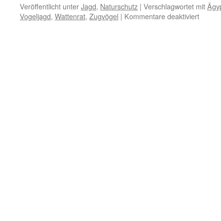
Veröffentlicht unter
Jagd
,
Naturschutz
|
Verschlagwortet mit
Ägy
für
Vogeljagd
,
Wattenrat
,
Zugvögel
|
Kommentare deaktiviert
Zugvo
am
Nil