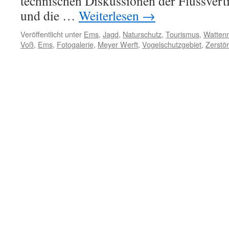
technischen Diskussionen der Flussver
und die …
Weiterlesen
→
Veröffentlicht unter
Ems
,
Jagd
,
Naturschutz
,
Tourismus
,
Watten
Voß
,
Ems
,
Fotogalerie
,
Meyer Werft
,
Vogelschutzgebiet
,
Zerstö