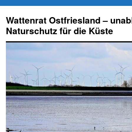
Zum
Inhalt
Wattenrat Ostfriesland – una
springen
Naturschutz für die Küste