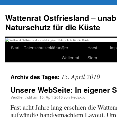
Zum
Inhalt
Wattenrat Ostfriesland – una
springen
Naturschutz für die Küste
Start
Datenschutzerklärung
Der
Horst
Imp
Wattenrat
Stern
15. April 2010
Archiv des Tages:
Unsere WebSeite: In eigener 
Veröffentlicht am
15. April 2010
von
Redaktion
Fast acht Jahre lang erschien die Watten
aufwändig handgemachtem Layout. Um 