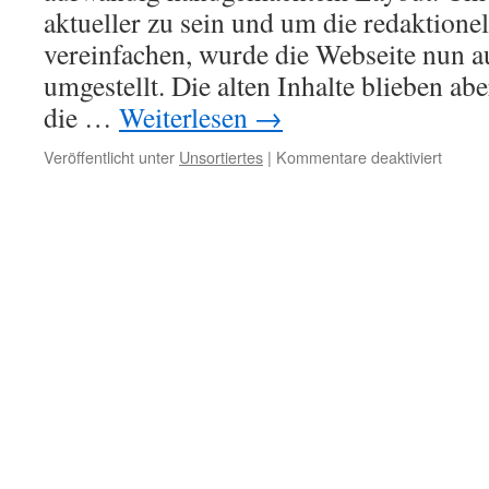
aktueller zu sein und um die redaktionel
vereinfachen, wurde die Webseite nun 
umgestellt. Die alten Inhalte blieben abe
die …
Weiterlesen
→
für
Veröffentlicht unter
Unsortiertes
|
Kommentare deaktiviert
Unser
WebSe
In
eigene
Sache