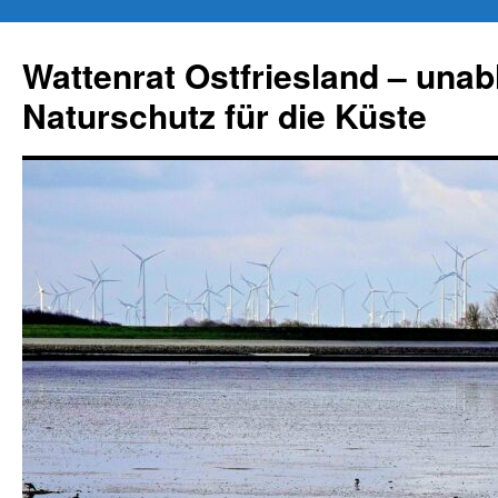
Zum
Inhalt
Wattenrat Ostfriesland – una
springen
Naturschutz für die Küste