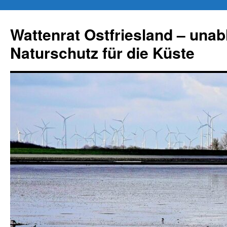
Zum
Inhalt
Wattenrat Ostfriesland – una
springen
Naturschutz für die Küste