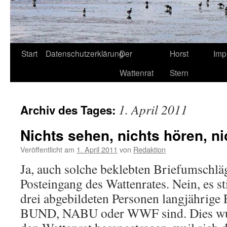
Start
Datenschutzerklärung
Der
Horst
Imp
Wattenrat
Stern
1. April 2011
Archiv des Tages:
Nichts sehen, nichts hören, 
Veröffentlicht am
1. April 2011
von
Redaktion
Ja, auch solche beklebten Briefumschlä
Posteingang des Wattenrates. Nein, es st
drei abgebildeten Personen langjährige
BUND, NABU oder WWF sind. Dies wur