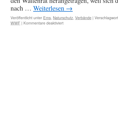
den Wattenrat herangetragen, weil sich 
nach …
Weiterlesen
→
Veröffentlicht unter
Ems
,
Naturschutz
,
Verbände
|
Verschlagwort
für
WWF
|
Kommentare deaktiviert
Nichts
sehen,
nichts
hören,
nichts
sagen…