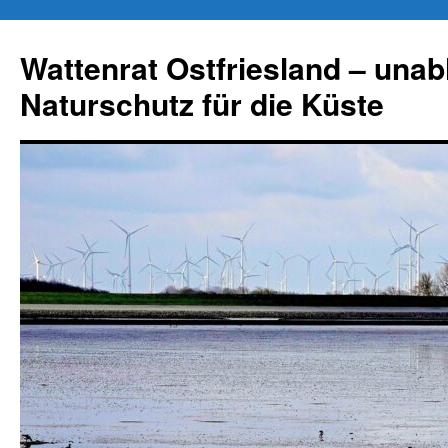
Zum
Inhalt
Wattenrat Ostfriesland – una
springen
Naturschutz für die Küste