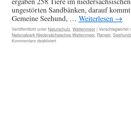
ergaben 258 Tiere im niedersächsischen
ungestörten Sandbänken, darauf kommt e
Gemeine Seehund, …
Weiterlesen
→
Veröffentlicht unter
Naturschutz
,
Wattenmeer
|
Verschlagwortet 
Nationalpark Niedersächsisches Wattenmeer
,
Ranger
,
Seehunda
für
Kommentare deaktiviert
Mehr
Kegelrobben
im
niedersächsischen
Wattenmeer
gezählt