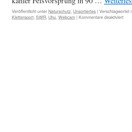
kahler Felsvorsprung in 90 …
Weiterle
Veröffentlicht unter
Naturschutz
,
Unsortiertes
|
Verschlagwortet 
für
Klettersport
,
SWR
,
Uhu
,
Webcam
|
Kommentare deaktiviert
Uhu
Web