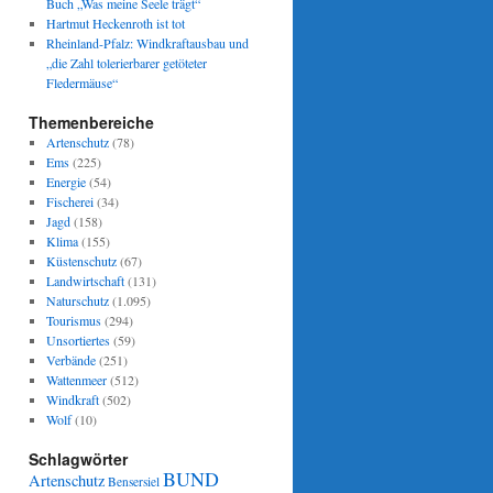
Buch „Was meine Seele trägt“
Hartmut Heckenroth ist tot
Rheinland-Pfalz: Windkraftausbau und
„die Zahl tolerierbarer getöteter
Fledermäuse“
Themenbereiche
Artenschutz
(78)
Ems
(225)
Energie
(54)
Fischerei
(34)
Jagd
(158)
Klima
(155)
Küstenschutz
(67)
Landwirtschaft
(131)
Naturschutz
(1.095)
Tourismus
(294)
Unsortiertes
(59)
Verbände
(251)
Wattenmeer
(512)
Windkraft
(502)
Wolf
(10)
Schlagwörter
BUND
Artenschutz
Bensersiel