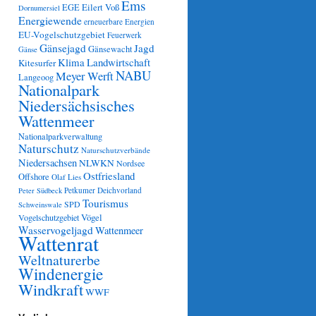
Ems
Eilert Voß
EGE
Dornumersiel
Energiewende
erneuerbare Energien
EU-Vogelschutzgebiet
Feuerwerk
Gänsejagd
Jagd
Gänsewacht
Gänse
Klima
Landwirtschaft
Kitesurfer
NABU
Meyer Werft
Langeoog
Nationalpark
Niedersächsisches
Wattenmeer
Nationalparkverwaltung
Naturschutz
Naturschutzverbände
Niedersachsen
NLWKN
Nordsee
Ostfriesland
Offshore
Olaf Lies
Petkumer Deichvorland
Peter Südbeck
Tourismus
SPD
Schweinswale
Vögel
Vogelschutzgebiet
Wasservogeljagd
Wattenmeer
Wattenrat
Weltnaturerbe
Windenergie
Windkraft
WWF