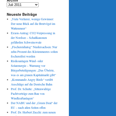
Archiv
Archiv
Neueste Beiträge
„Viele Verlierer, wenige Gewinner:
Der neue Blick auf die Brutvögel im
Wattenmeer“
Exxon-Antrag: CO2-Verpressung in
der Nordsee – Schallkanonen
gefährden Schweinswale
„Fischereidialog“ Niedersachsen: Nur
zehn Prozent des Küstenmeeres sollen
fischereifrei werden
Risikoanlagen Wind- oder
Solarenergie – Warnung vor
Bürgerbeteiligungen: „Das Übelste,
was es am grauen Kapitalmarkt gibt“
„Kommando Angry Birds“ verübt
Anschläge auf die Deutsche Bahn
Prof. Dr. Schulte: „Sittenwidrige
Pachtverträge zum Bau von
Windkraftanlagen“
Der NABU und der „Green Deal“ der
EU – nach allen Seiten offen
Prof. Dr. Herbert Zucchi: zum neuen