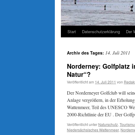
Start
Datenschutzerklärung
Der 
14. Juli 2011
Archiv des Tages:
Norderney: Golfplatz 
Natur“?
Veröffentlicht am
14. Juli 2011
von
Redak
Der Norderneyer Golfclub will sein
Anlage vergrößern, in der Erholung
Wattenmeer, Teil des UNESCO Weltn
2000-Richtlinie der EU . Der Golf
Veröffentlicht unter
Naturschutz
,
Tourismu
Niedersächsisches Wattenmeer
,
Nordern