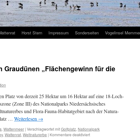
Wattenrat
Horst Stern
Impressum
Sonderseiten
Vogelinsel Memmer
in Graudünen „Flächengewinn für die
tion
en Platz von derzeit 25 Hektar um 16 Hektar auf eine 18-Loch-
szone (Zone III) des Nationalparks Niedersächsisches
aturerbes und Flora-Fauna-Habitatgebiet nach der Natura-
platz …
Weiterlesen
→
s
,
Wattenmeer
|
Verschlagwortet mit
Golfplatz
,
Nationalpark
für
ey
,
Wattenrat
,
Weltnaturerbe
|
Kommentare deaktiviert
Norderney: