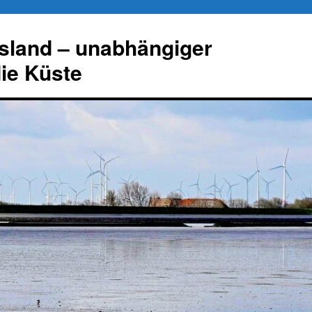
esland – unabhängiger
die Küste