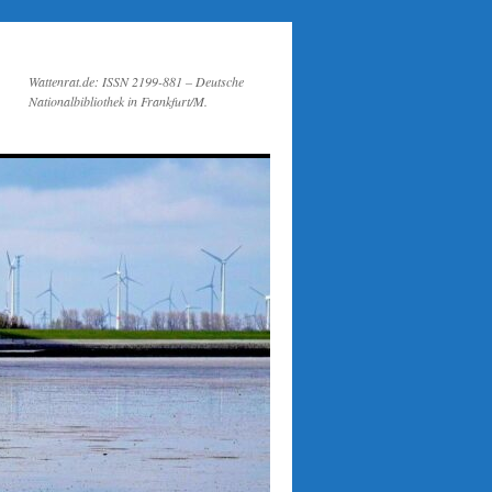
Wattenrat.de: ISSN 2199-881 – Deutsche
Nationalbibliothek in Frankfurt/M.