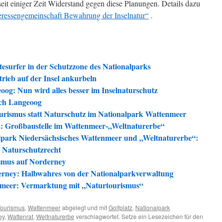
eit einiger Zeit Widerstand gegen diese Planungen. Details dazu
eressengemeinschaft Bewahrung der Inselnatur“
.
tesurfer in der Schutzzone des Nationalparks
rieb auf der Insel ankurbeln
og: Nun wird alles besser im Inselnaturschutz
uch Langeoog
urismus statt Naturschutz im Nationalpark Wattenmeer
: Großbaustelle im Wattenmeer-„Weltnaturerbe“
park Niedersächsisches Wattenmeer und „Weltnaturerbe“:
 Naturschutzrecht
smus auf Norderney
rney: Halbwahres von der Nationalparkverwaltung
nmeer: Vermarktung mit „Naturtourismus“
Tourismus
,
Wattenmeer
abgelegt und mit
Golfplatz
,
Nationalpark
ey
,
Wattenrat
,
Weltnaturerbe
verschlagwortet. Setze ein Lesezeichen für den