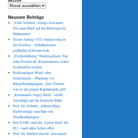
Archiv
Archiv
Neueste Beiträge
„Viele Verlierer, wenige Gewinner:
Der neue Blick auf die Brutvögel im
Wattenmeer“
Exxon-Antrag: CO2-Verpressung in
der Nordsee – Schallkanonen
gefährden Schweinswale
„Fischereidialog“ Niedersachsen: Nur
zehn Prozent des Küstenmeeres sollen
fischereifrei werden
Risikoanlagen Wind- oder
Solarenergie – Warnung vor
Bürgerbeteiligungen: „Das Übelste,
was es am grauen Kapitalmarkt gibt“
„Kommando Angry Birds“ verübt
Anschläge auf die Deutsche Bahn
Prof. Dr. Schulte: „Sittenwidrige
Pachtverträge zum Bau von
Windkraftanlagen“
Der NABU und der „Green Deal“ der
EU – nach allen Seiten offen
Prof. Dr. Herbert Zucchi: zum neuen