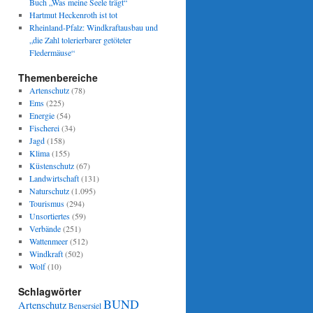
Buch „Was meine Seele trägt“
Hartmut Heckenroth ist tot
Rheinland-Pfalz: Windkraftausbau und
„die Zahl tolerierbarer getöteter
Fledermäuse“
Themenbereiche
Artenschutz
(78)
Ems
(225)
Energie
(54)
Fischerei
(34)
Jagd
(158)
Klima
(155)
Küstenschutz
(67)
Landwirtschaft
(131)
Naturschutz
(1.095)
Tourismus
(294)
Unsortiertes
(59)
Verbände
(251)
Wattenmeer
(512)
Windkraft
(502)
Wolf
(10)
Schlagwörter
BUND
Artenschutz
Bensersiel