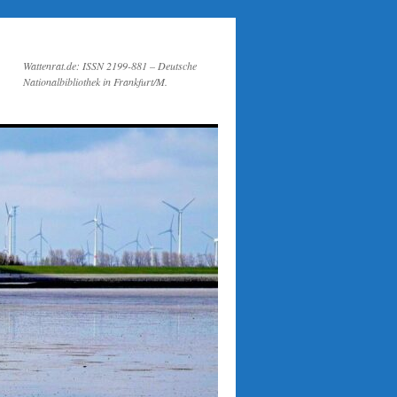
Wattenrat.de: ISSN 2199-881 – Deutsche
Nationalbibliothek in Frankfurt/M.