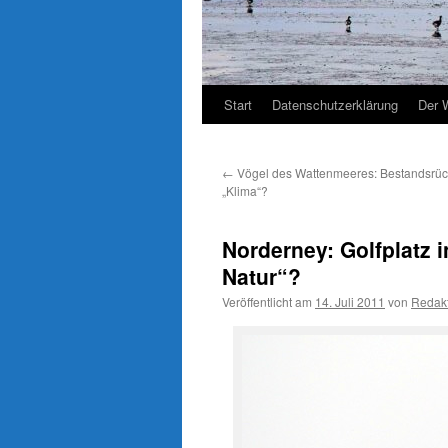
Start
Datenschutzerklärung
Der 
←
Vögel des Wattenmeeres: Bestandsrü
„Klima“?
Norderney: Golfplatz 
Natur“?
Veröffentlicht am
14. Juli 2011
von
Redak