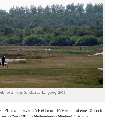
 Artenverarmung: Golfplatz auf Langeoog, 2009
en Platz von derzeit 25 Hektar um 16 Hektar auf eine 18-Loch-
szone (Zone III) des Nationalparks Niedersächsisches