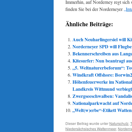
Immerhin, auf Norderney regt sich s
finden Sie bei der Norderneyer
„Int
Ähnliche Beiträge:
Auch Neuharlingersiel will Ki
Norderneyer SPD will Flugbet
Bekennerschreiben aus Langeo
Kitesurfer: Nun beantragt a
„5. Weltnaturerbeforum“: To
Windkraft Offshore: Borwin2
Höhenfeuerwerke im National
Landkreis Wittmund verbiegt
Zwergseeschwalben: Vandali
Nationalparkwacht auf Norde
„Welt(w)erbe“-Etikett Watte
Dieser Beitrag wurde unter
Naturschutz
,
Niedersächsisches Wattenmeer
,
Nordern