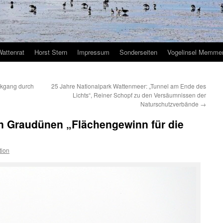
Wattenrat
Horst Stern
Impressum
Sonderseiten
Vogelinsel Memmer
ckgang durch
25 Jahre Nationalpark Wattenmeer: „Tunnel am Ende des
Lichts“, Reiner Schopf zu den Versäumnissen der
Naturschutzverbände
→
in Graudünen „Flächengewinn für die
tion