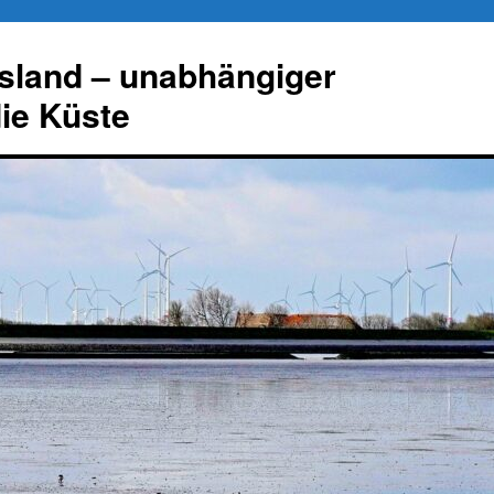
esland – unabhängiger
die Küste