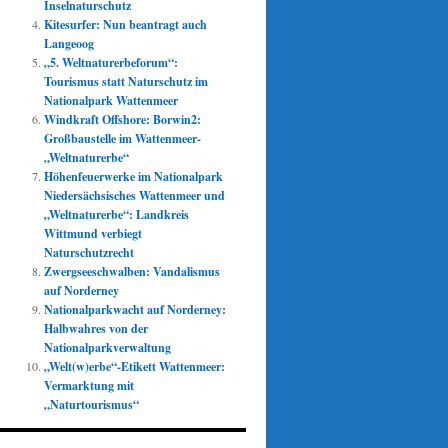
Inselnaturschutz
Kitesurfer: Nun beantragt auch
Langeoog
„5. Weltnaturerbeforum“:
Tourismus statt Naturschutz im
Nationalpark Wattenmeer
Windkraft Offshore: Borwin2:
Großbaustelle im Wattenmeer-
„Weltnaturerbe“
Höhenfeuerwerke im Nationalpark
Niedersächsisches Wattenmeer und
„Weltnaturerbe“: Landkreis
Wittmund verbiegt
Naturschutzrecht
Zwergseeschwalben: Vandalismus
auf Norderney
Nationalparkwacht auf Norderney:
Halbwahres von der
Nationalparkverwaltung
„Welt(w)erbe“-Etikett Wattenmeer:
Vermarktung mit
„Naturtourismus“