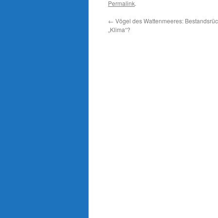
Permalink
.
←
Vögel des Wattenmeeres: Bestandsrü
„Klima“?