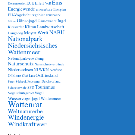
Ems
Eilert Voß
EGE
Dornumersiel
Energiewende
erneuerbare Energien
EU-Vogelschutzgebiet
Feuerwerk
Gänsejagd
Jagd
Gänsewacht
Gänse
Klima
Landwirtschaft
Kitesurfer
NABU
Meyer Werft
Langeoog
Nationalpark
Niedersächsisches
Wattenmeer
Nationalparkverwaltung
Naturschutz
Naturschutzverbände
Niedersachsen
NLWKN
Nordsee
Ostfriesland
Offshore
Olaf Lies
Petkumer Deichvorland
Peter Südbeck
Tourismus
SPD
Schweinswale
Vögel
Vogelschutzgebiet
Wasservogeljagd
Wattenmeer
Wattenrat
Weltnaturerbe
Windenergie
Windkraft
WWF