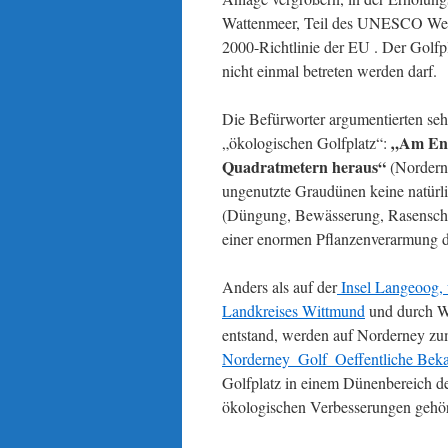
Wattenmeer, Teil des UNESCO Weltn
2000-Richtlinie der EU . Der Golfp
nicht einmal betreten werden darf.
Die Befürworter argumentierten se
„Am End
„ökologischen Golfplatz“:
Quadratmetern heraus“
(Norderne
ungenutzte Graudünen keine natürli
(Düngung, Bewässerung, Rasenschn
einer enormen Pflanzenverarmung de
Anders als auf der
Insel Langeoog, w
Landkreises Wittmund
und durch W
entstand, werden auf Norderney zum
Norderney_Golf_Oeffentliche Bek
Golfplatz in einem Dünenbereich d
ökologischen Verbesserungen gehör