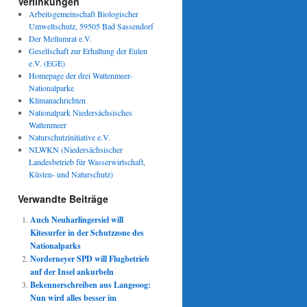
Verlinkungen
Arbeitsgemeinschaft Biologischer
Umweltschutz, 59505 Bad Sassendorf
Der Mellumrat e.V.
Gesellschaft zur Erhaltung der Eulen
e.V. (EGE)
Homepage der drei Wattenmeer-
Nationalparke
Klimanachrichten
Nationalpark Niedersächsisches
Wattenmeer
Naturschutzinitiative e.V.
NLWKN (Niedersächsischer
Landesbetrieb für Wasserwirtschaft,
Küsten- und Naturschutz)
Verwandte Beiträge
Auch Neuharlingersiel will
Kitesurfer in der Schutzzone des
Nationalparks
Norderneyer SPD will Flugbetrieb
auf der Insel ankurbeln
Bekennerschreiben aus Langeoog:
Nun wird alles besser im