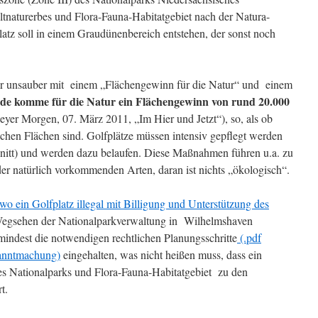
aturerbes und Flora-Fauna-Habitatgebiet nach der Natura-
latz soll in einem Graudünenbereich entstehen, der sonst noch
hr unsauber mit einem „Flächengewinn für die Natur“ und einem
e komme für die Natur ein Flächengewinn von rund 20.000
yer Morgen, 07. März 2011, „Im Hier und Jetzt“), so, als ob
chen Flächen sind. Golfplätze müssen intensiv gepflegt werden
itt) und werden dazu belaufen. Diese Maßnahmen führen u.a. zu
r natürlich vorkommenden Arten, daran ist nichts „ökologisch“.
o ein Golfplatz illegal mit Billigung und Unterstützung des
egsehen der Nationalparkverwaltung in Wilhelmshaven
indest die notwendigen rechtlichen Planungsschritte
(.pdf
anntmachung)
eingehalten, was nicht heißen muss, dass ein
es Nationalparks und Flora-Fauna-Habitatgebiet zu den
t.