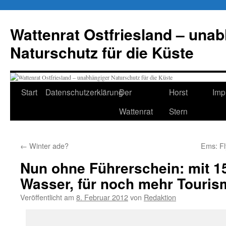
Zum
Inhalt
Wattenrat Ostfriesland – una
springen
Naturschutz für die Küste
Start
Datenschutzerklärung
Der
Horst
Imp
Wattenrat
Stern
←
Winter ade?
Ems: F
Nun ohne Führerschein: mit 1
Wasser, für noch mehr Touri
Veröffentlicht am
8. Februar 2012
von
Redaktion