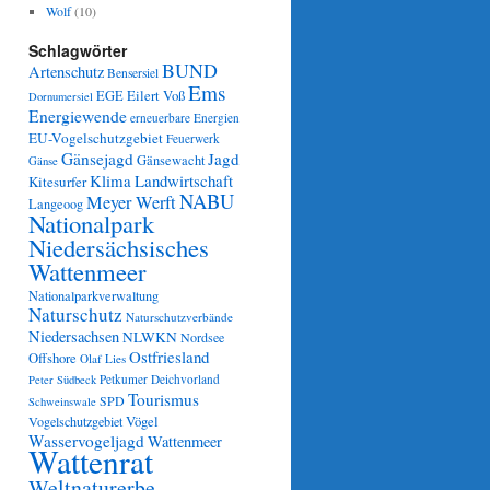
Wolf
(10)
Schlagwörter
BUND
Artenschutz
Bensersiel
Ems
Eilert Voß
EGE
Dornumersiel
Energiewende
erneuerbare Energien
EU-Vogelschutzgebiet
Feuerwerk
Gänsejagd
Jagd
Gänsewacht
Gänse
Klima
Landwirtschaft
Kitesurfer
NABU
Meyer Werft
Langeoog
Nationalpark
Niedersächsisches
Wattenmeer
Nationalparkverwaltung
Naturschutz
Naturschutzverbände
Niedersachsen
NLWKN
Nordsee
Ostfriesland
Offshore
Olaf Lies
Petkumer Deichvorland
Peter Südbeck
Tourismus
SPD
Schweinswale
Vögel
Vogelschutzgebiet
Wasservogeljagd
Wattenmeer
Wattenrat
Weltnaturerbe