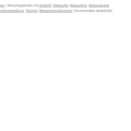
eer
|
Verschlagwortet mit
Aufsicht
,
Kitesurfer
,
Kitesurfing
,
Nationalpark
für
parkverwaltung
,
Ranger
,
Wasserschutzpolizei
|
Kommentare deaktiviert
Wasserschut
im
Nationalpar
Niedersäch
Wattenmeer
Mehr
Aufsicht
oder
Radio
Eriwan?