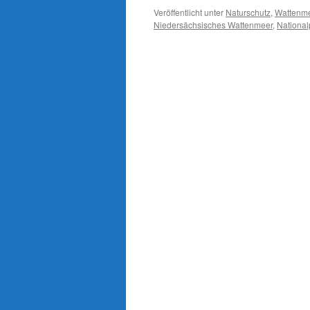
Veröffentlicht unter
Naturschutz
,
Wattenm
Niedersächsisches Wattenmeer
,
National