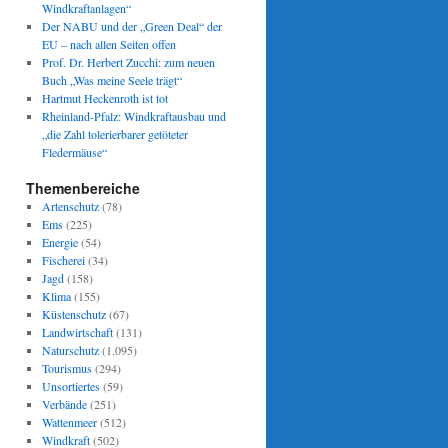
Windkraftanlagen“
Der NABU und der „Green Deal“ der
EU – nach allen Seiten offen
Prof. Dr. Herbert Zucchi: zum neuen
Buch „Was meine Seele trägt“
Hartmut Heckenroth ist tot
Rheinland-Pfalz: Windkraftausbau und
„die Zahl tolerierbarer getöteter
Fledermäuse“
Themenbereiche
Artenschutz
(78)
Ems
(225)
Energie
(54)
Fischerei
(34)
Jagd
(158)
Klima
(155)
Küstenschutz
(67)
Landwirtschaft
(131)
Naturschutz
(1.095)
Tourismus
(294)
Unsortiertes
(59)
Verbände
(251)
Wattenmeer
(512)
Windkraft
(502)