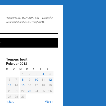
Wattenrat.de: ISSN 2199-881 – Deutsche
Nationalbibliothek in Frankfurt/M.
t
Tempus fugit
Februar 2012
M
D
M
D
F
S
S
1
2
3
4
5
6
7
8
9
10
11
12
13
14
15
16
17
18
19
20
21
22
23
24
25
26
27
28
29
« Jan.
März »