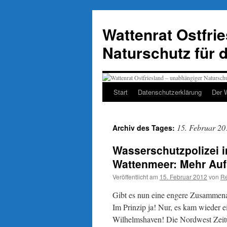
Zum
Inhalt
Wattenrat Ostfri
springen
Naturschutz für 
Start
Datenschutzerklärung
Der 
15. Februar 20
Archiv des Tages:
Wasserschutzpolizei 
Wattenmeer: Mehr Auf
Veröffentlicht am
15. Februar 2012
von
Re
Gibt es nun eine engere Zusammenar
Im Prinzip ja! Nur, es kam wieder 
Wilhelmshaven! Die Nordwest Zeit