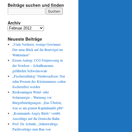
Beiträge suchen und finden
zpolizei
Archiv
k
Archiv
sisches
:
Neueste Beiträge
„Viele Verlierer, wenige Gewinner:
Der neue Blick auf die Brutvögel im
Wattenmeer“
Exxon-Antrag: CO2-Verpressung in
der Nordsee – Schallkanonen
gefährden Schweinswale
„Fischereidialog“ Niedersachsen: Nur
zehn Prozent des Küstenmeeres sollen
fischereifrei werden
Risikoanlagen Wind- oder
Solarenergie – Warnung vor
Bürgerbeteiligungen: „Das Übelste,
was es am grauen Kapitalmarkt gibt“
„Kommando Angry Birds“ verübt
Anschläge auf die Deutsche Bahn
Prof. Dr. Schulte: „Sittenwidrige
Pachtverträge zum Bau von