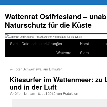
Zum
Inhalt
Wattenrat Ostfriesland – una
springen
Naturschutz für die Küste
Start
Datenschutzerklärung
Der
Horst
Imp
Wattenrat
Stern
←
Toter Schweinswal am Emsufer
Kitesurfer im Wattenmeer: zu
und in der Luft
Veröffentlicht am
16. Juli 2012
von
Redaktion