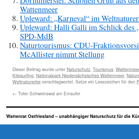
Dornumersiel: Schönen Gruß aus de
Wattenmeer
Upleward: „Karneval“ im Weltnature
Upleward: Halli Galli im Schlick des 
SPD-MdB
Naturtourismus: CDU-Fraktionsvorsi
McAllister nimmt Stellung
Dieser Beitrag wurde unter
Naturschutz
,
Tourismus
,
Wattenmee
Kitesurfing
,
Nationalpark Niedersächsisches Wattenmeer
,
Natur
Weltnaturerbe
verschlagwortet. Setze ein Lesezeichen für den
P
←
Toter Schweinswal am Emsufer
Wattenrat Ostfriesland – unabhängiger Naturschutz für die Kü