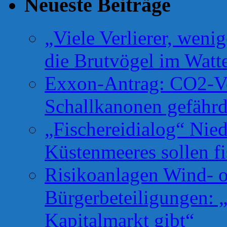
Neueste Beiträge
„Viele Verlierer, weni
die Brutvögel im Watt
Exxon-Antrag: CO2-Ve
Schallkanonen gefähr
„Fischereidialog“ Nie
Küstenmeeres sollen fi
Risikoanlagen Wind- o
Bürgerbeteiligungen: 
Kapitalmarkt gibt“