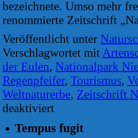
bezeichnete. Umso mehr freu
renommierte Zeitschrift „
Veröffentlicht unter
Natursc
Verschlagwortet mit
Artens
der Eulen
,
Nationalpark Ni
Regenpfeifer
,
Tourismus
,
V
Weltnaturerbe
,
Zeitschrift 
für
deaktiviert
Schöpfung
oder
Wertschöpfung?
Tempus fugit
Artenschutz
im
„Weltnaturerbe“