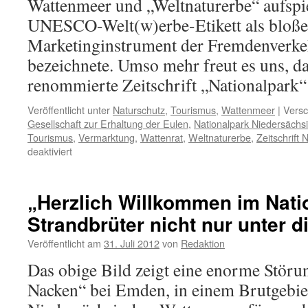
Wattenmeer und „Weltnaturerbe“ aufspi
UNESCO-Welt(w)erbe-Etikett als bloße
Marketinginstrument der Fremdenverke
bezeichnete. Umso mehr freut es uns, da
renommierte Zeitschrift „Nationalpar
Veröffentlicht unter
Naturschutz
,
Tourismus
,
Wattenmeer
|
Versc
Gesellschaft zur Erhaltung der Eulen
,
Nationalpark Niedersäch
Tourismus
,
Vermarktung
,
Wattenrat
,
Weltnaturerbe
,
Zeitschrift 
für
deaktiviert
Schöpfung
oder
Wertschöpfung?
„Herzlich Willkommen im Nati
Artenschutz
Strandbrüter nicht nur unter
im
„Weltnaturerbe“
Veröffentlicht am
31. Juli 2012
von
Redaktion
Wattenmeer,
oder
Das obige Bild zeigt eine enorme Stör
„Das
Nacken“ bei Emden, in einem Brutgebie
Ende
vom