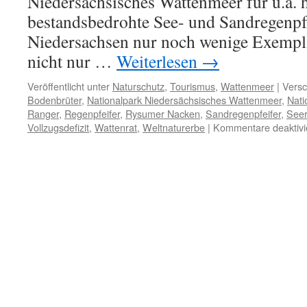
Niedersächsisches Wattenmeer für u.a. 
Lied“
bestandsbedrohte See- und Sandregenpfe
Niedersachsen nur noch wenige Exempla
nicht nur …
Weiterlesen
→
Veröffentlicht unter
Naturschutz
,
Tourismus
,
Wattenmeer
|
Versc
Bodenbrüter
,
Nationalpark Niedersächsisches Wattenmeer
,
Nati
Ranger
,
Regenpfeifer
,
Rysumer Nacken
,
Sandregenpfeifer
,
Seer
Vollzugsdefizit
,
Wattenrat
,
Weltnaturerbe
|
Kommentare deaktivi