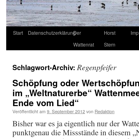
Start
Datenschutzerklärung
Der
Horst
Imp
Wattenrat
Stern
Regenpfeifer
Schlagwort-Archiv:
Schöpfung oder Wertschöpfun
im „Weltnaturerbe“ Wattenmee
Ende vom Lied“
Veröffentlicht am
9. September 2012
von
Redaktion
Bisher war es ja eigentlich nur der Watt
punktgenau die Missstände in diesem „