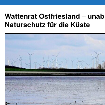
Zum
Inhalt
Wattenrat Ostfriesland – una
springen
Naturschutz für die Küste