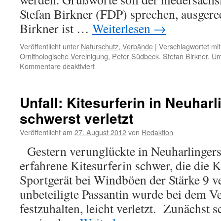
Stefan Birkner (FDP) sprechen, ausgere
Birkner ist …
Weiterlesen
→
Veröffentlicht unter
Naturschutz
,
Verbände
|
Verschlagwortet mit
Ornithologische Vereinigung
,
Peter Südbeck
,
Stefan Birkner
,
Um
für
Kommentare deaktiviert
Niedersächsische
Ornithologische
Vereinigung
Unfall: Kitesurferin in Neuharl
e.V.:
schwerst verletzt
40
Jahre,
Veröffentlicht am
27. August 2012
von
Redaktion
und
kein
Gestern verunglückte in Neuharlinger
bisschen
erfahrene Kitesurferin schwer, die die K
weise?
Sportgerät bei Windböen der Stärke 9 ve
unbeteiligte Passantin wurde bei dem Ve
festzuhalten, leicht verletzt. Zunächst s