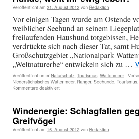
„schmutzige
Veröffentlicht am
21. August 2012
von
Redaktion
Geheimnis
der
Vor einigen Tagen wurde am Ostende v
Energiewende“
weiblicher Seehund an seinem Liegepla
freilaufenden Haushund totgebissen, He
verdrückte sich nach dieser Tat, samt 
Großschutzgebiet „Nationalpark Watte
„Weltnaturerbe“ entwickeln sich zu …
W
Veröffentlicht unter
Naturschutz
,
Tourismus
,
Wattenmeer
|
Versc
Niedersächsisches Wattenmeer
,
Ranger
,
Seehunde
,
Tourismus
für
Kommentare deaktiviert
Weltnaturerbe
Wattenmeer
als
Windenergie: Schlagfallen ge
„Scheißladen“:
Greifvögel
Hunde,
wollt
Veröffentlicht am
16. August 2012
von
Redaktion
ihr
ewig