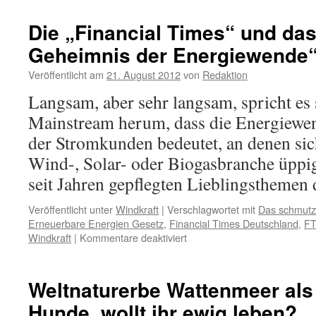
Fernsehen:
Naturschutzverbänd
Die „Financial Times“ und da
und
Geheimnis der Energiewende
Mitgliederwerbung:
optische
Veröffentlicht am
21. August 2012
von
Redaktion
Täuschung!
Langsam, aber sehr langsam, spricht es 
Mainstream herum, dass die Energiewe
der Stromkunden bedeutet, an denen sic
Wind-, Solar- oder Biogasbranche üppig
seit Jahren gepflegten Lieblingstheme
Veröffentlicht unter
Windkraft
|
Verschlagwortet mit
Das schmutz
Erneuerbare Energien Gesetz
,
Financial Times Deutschland
,
F
für
Windkraft
|
Kommentare deaktiviert
Die
„Financial
Times“
Weltnaturerbe Wattenmeer als
und
Hunde, wollt ihr ewig leben?
das