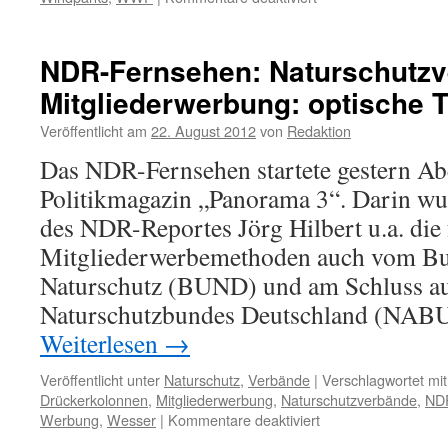
Tankerhavarie
„Katja“
im
NDR-Fernsehen: Naturschutz
Wattenmeer:
Mitgliederwerbung: optische 
gerade
noch
Veröffentlicht am
22. August 2012
von
Redaktion
mal
gutgegangen
Das NDR-Fernsehen startete gestern Ab
Politikmagazin „Panorama 3“. Darin wu
des NDR-Reportes Jörg Hilbert u.a. die
Mitgliederwerbemethoden auch vom Bu
Naturschutz (BUND) und am Schluss a
Naturschutzbundes Deutschland (NABU
Weiterlesen
→
Veröffentlicht unter
Naturschutz
,
Verbände
|
Verschlagwortet mit
Drückerkolonnen
,
Mitgliederwerbung
,
Naturschutzverbände
,
ND
für
Werbung
,
Wesser
|
Kommentare deaktiviert
NDR-