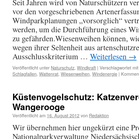
Seit Jahren wird von Naturschützern ve
leben?
vor den vorgeschriebenen Artenerfassu
Windparkplanungen „vorsorglich“ vertr
werden, um die Durchführung eines Win
zu gefährden.Wiesenweihen können, wie
wegen ihrer Seltenheit aus artenschutzr
Ausschlusskriterium …
Weiterlesen
→
Veröffentlicht unter
Naturschutz
,
Windkraft
|
Verschlagwortet mit
Schlagfallen
,
Wattenrat
,
Wiesenweihen
,
Windenergie
|
Kommenta
Küstenvogelschutz: Katzenve
Wangerooge
Veröffentlicht am
16. August 2012
von
Redaktion
Wir übernehmen hier ungekürzt eine Pr
Nationalparkverwaltung Niedersächsisc