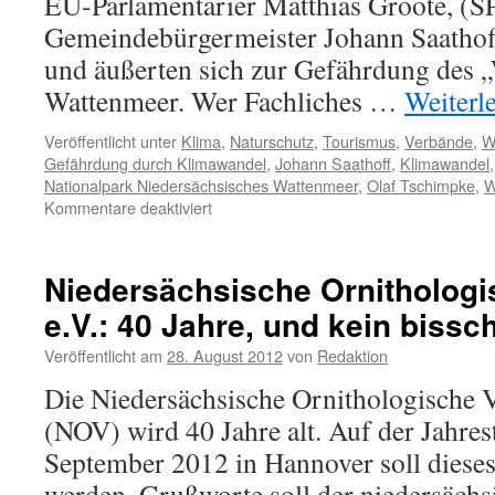
EU-Parlamentarier Matthias Groote, (
Gemeindebürgermeister Johann Saatho
und äußerten sich zur Gefährdung des „
Wattenmeer. Wer Fachliches …
Weiterl
Veröffentlicht unter
Klima
,
Naturschutz
,
Tourismus
,
Verbände
,
W
Gefährdung durch Klimawandel
,
Johann Saathoff
,
Klimawandel
Nationalpark Niedersächsisches Wattenmeer
,
Olaf Tschimpke
,
W
für
Kommentare deaktiviert
NABU
und
SPD:
Niedersächsische Ornithologi
Klimageschwätz
e.V.: 40 Jahre, und kein biss
im
„Weltnaturerbe“
Veröffentlicht am
28. August 2012
von
Redaktion
Wattenmeer
Die Niedersächsische Ornithologische V
(NOV) wird 40 Jahre alt. Auf der Jahre
September 2012 in Hannover soll diese
werden. Grußworte soll der niedersäch