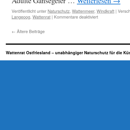
Adulte Gänsegeier …
Weiterlesen
→
Veröffentlicht unter
Naturschutz
,
Wattenmeer
,
Windkraft
|
Versch
für
Langeoog
,
Wattenrat
|
Kommentare deaktiviert
Gänsegeier
auf
←
Ältere Beiträge
Langeoog
und
Baltrum
Wattenrat Ostfriesland – unabhängiger Naturschutz für die Kü