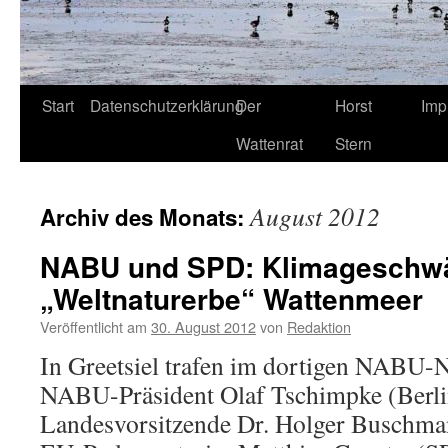
Start
Datenschutzerklärung
Der
Horst
Imp
Wattenrat
Stern
August 2012
Archiv des Monats:
NABU und SPD: Klimageschwä
„Weltnaturerbe“ Wattenmeer
Veröffentlicht am
30. August 2012
von
Redaktion
In Greetsiel trafen im dortigen NABU-N
NABU-Präsident Olaf Tschimpke (Berl
Landesvorsitzende Dr. Holger Buschma