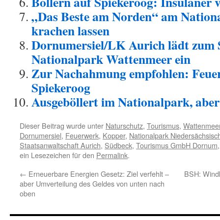
Böllern auf Spiekeroog: Insulaner v
„Das Beste am Norden“ am Nationa
krachen lassen
Dornumersiel/LK Aurich lädt zum S
Nationalpark Wattenmeer ein
Zur Nachahmung empfohlen: Feuer
Spiekeroog
Ausgeböllert im Nationalpark, abe
Dieser Beitrag wurde unter
Naturschutz
,
Tourismus
,
Wattenmee
Dornumersiel
,
Feuerwerk
,
Kopper
,
Nationalpark Niedersächsis
Staatsanwaltschaft Aurich
,
Südbeck
,
Tourismus GmbH Dornum
ein Lesezeichen für den
Permalink
.
←
Erneuerbare Energien Gesetz: Ziel verfehlt –
BSH: Windkr
aber Umverteilung des Geldes von unten nach
oben