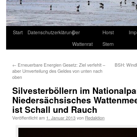
Start
Datenschutzerklärung
Der
Horst
Imp
Wattenrat
Stern
←
Erneuerbare Energien Gesetz: Ziel verfehlt –
BSH: Windkr
aber Umverteilung des Geldes von unten nach
oben
Silvesterböllern im Nationalpa
Niedersächsisches Wattenmee
ist Schall und Rauch
Veröffentlicht am
1. Januar 2013
von
Redaktion