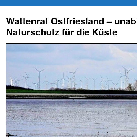
Zum
Inhalt
Wattenrat Ostfriesland – una
springen
Naturschutz für die Küste